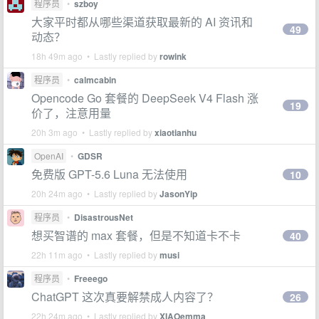
程序员
•
szboy
大家平时都从哪些渠道获取最新的 AI 资讯和
49
动态？
18h 49m ago • Lastly replied by
rowink
程序员
•
calmcabin
Opencode Go 套餐的 DeepSeek V4 Flash 涨
19
价了，注意用量
20h 3m ago • Lastly replied by
xiaotianhu
OpenAI
•
GDSR
免费版 GPT-5.6 Luna 无法使用
10
20h 24m ago • Lastly replied by
JasonYip
程序员
•
DisastrousNet
想买智谱的 max 套餐，但是不知道卡不卡
40
22h 11m ago • Lastly replied by
musi
程序员
•
Freeego
ChatGPT 这次真要解禁成人内容了？
26
22h 24m ago • Lastly replied by
XIAOemma