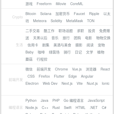
游戏
Freeform
iMovie
CoreML
Bitcoin
Solana
加密货币
Faucet
Ripple
以太
Crypto
坊
Meteora
Solidity
MetaMask
TON
二手交易
酷工作
职场话题
求职
投资
免费赠
送
天黑以后
音乐
旅行
团购
电影
物物交换
生活
信用卡
剧集
美酒与美食
摄影
阅读
宠物
Baby
咖啡
绿茵场
骑行
日记
文学
植物
蘑菇
行程控
微信
前端开发
Chrome
Vue.js
浏览器
React
CSS
Firefox
Flutter
Edge
Angular
前端开发
Electron
Web Dev
Next.js
Vite
Nuxt.js
Ionic
Python
Java
PHP
Go 编程语言
JavaScript
编程语言
Node.js
C++
Rust
Swift
HTML
.NET
C#