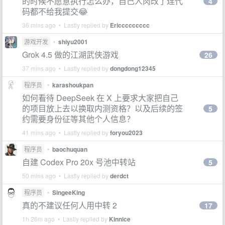
的时候不愿意执行怎么办，自己人肉改了连代
4
码都不给我提交😂
36 mins ago • Lastly replied by
Ericcccccccc
游戏开发
•
shiyu2001
Grok 4.5 做的江湖武侠游戏
26
37 mins ago • Lastly replied by
dongdong12345
程序员
•
karashoukpan
如何看待 DeepSeek 在 X 上要求大家把自己
的项目放上去以换取内测资格？以及后续的签
5
约需要身份征等其他个人信息？
41 mins ago • Lastly replied by
foryou2023
程序员
•
baochuquan
自建 Codex Pro 20x 号池中转站
5
50 mins ago • Lastly replied by
derdct
程序员
•
SingeeKing
真的不建议任何人用中转 2
17
1h 26m ago • Lastly replied by
Kinnice