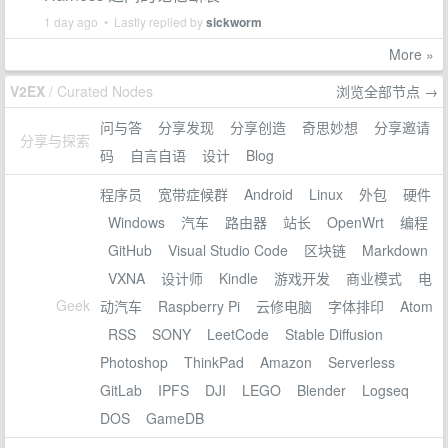
1 day ago • Lastly replied by
sickworm
More »
V2EX
/ Curated Nodes
浏览全部节点 →
问与答
分享发现
分享创造
奇思妙想
分享邀请
分享与探索
码
自言自语
设计
Blog
程序员
宽带症候群
Android
Linux
外包
硬件
Windows
汽车
路由器
站长
OpenWrt
编程
GitHub
Visual Studio Code
区块链
Markdown
VXNA
设计师
Kindle
游戏开发
商业模式
电
Geek
动汽车
Raspberry Pi
云修电脑
字体排印
Atom
RSS
SONY
LeetCode
Stable Diffusion
Photoshop
ThinkPad
Amazon
Serverless
GitLab
IPFS
DJI
LEGO
Blender
Logseq
DOS
GameDB