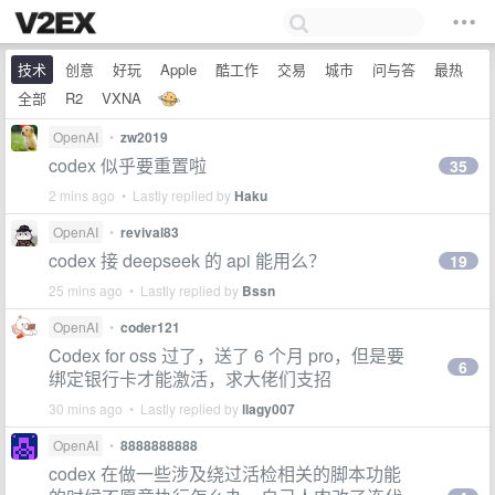
技术
创意
好玩
Apple
酷工作
交易
城市
问与答
最热
全部
R2
VXNA
OpenAI
•
zw2019
codex 似乎要重置啦
35
2 mins ago • Lastly replied by
Haku
OpenAI
•
revival83
codex 接 deepseek 的 api 能用么？
19
25 mins ago • Lastly replied by
Bssn
OpenAI
•
coder121
Codex for oss 过了，送了 6 个月 pro，但是要
6
绑定银行卡才能激活，求大佬们支招
30 mins ago • Lastly replied by
llagy007
OpenAI
•
8888888888
codex 在做一些涉及绕过活检相关的脚本功能