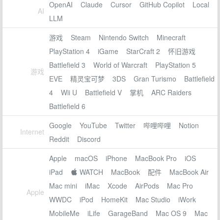
OpenAI
Claude
Cursor
GitHub Copilot
Local
AI
LLM
游戏
Steam
Nintendo Switch
Minecraft
PlayStation 4
iGame
StarCraft 2
怀旧游戏
Battlefield 3
World of Warcraft
PlayStation 5
游戏
EVE
精灵宝可梦
3DS
Gran Turismo
Battlefield
4
Wii U
Battlefield V
掌机
ARC Raiders
Battlefield 6
Google
YouTube
Twitter
哔哩哔哩
Notion
Internet
Reddit
Discord
Apple
macOS
iPhone
MacBook Pro
iOS
iPad
 WATCH
MacBook
配件
MacBook Air
Mac mini
iMac
Xcode
AirPods
Mac Pro
Apple
WWDC
iPod
HomeKit
Mac Studio
iWork
MobileMe
iLife
GarageBand
Mac OS 9
Mac