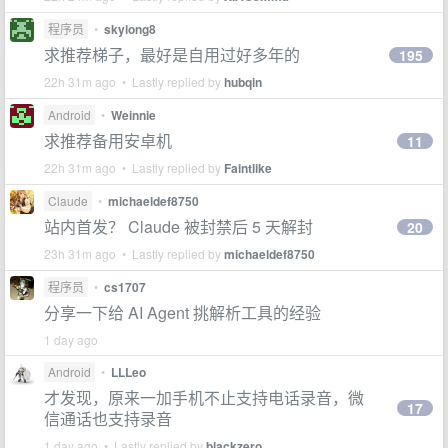
程序员
•
skylong8
求推荐梯子，最好是自用过好多年的
195
22h 31m ago • Lastly replied by
hubqin
Android
•
Weinnie
求推荐备用安卓机
11
22h 31m ago • Lastly replied by
Faintlike
Claude
•
michaeldef8750
站内首发？ Claude 被封禁后 5 天解封
20
23h 31m ago • Lastly replied by
michaeldef8750
程序员
•
cs1707
分享一下给 AI Agent 挑解析工具的经验
1 day ago
Android
•
LLLeo
才发现，原来一加手机不止支持电话录音，微
17
信通话也支持录音
1 day ago • Lastly replied by
blackzero