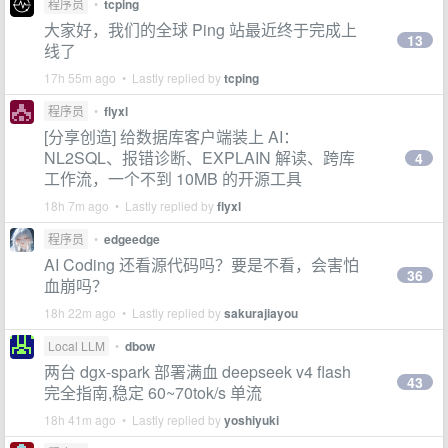
程序员
•
tcping
大家好，我们的全球 Ping 站最近终于完成上
13
线了
17h 55m ago • Lastly replied by
tcping
程序员
•
flyxl
[分享创造] 给数据库客户端装上 AI：
NL2SQL、报错诊断、EXPLAIN 解读、跨库
4
工作流，一个不到 10MB 的开源工具
18h 7m ago • Lastly replied by
flyxl
程序员
•
edgeedge
AI Coding 还看源代码吗？要是不看，会害怕
36
血崩吗？
18h 22m ago • Lastly replied by
sakurajiayou
Local LLM
•
dbow
两台 dgx-spark 部署满血 deepseek v4 flash
43
完全指南,稳定 60~70tok/s 单流
18h 41m ago • Lastly replied by
yoshiyuki