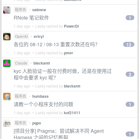
程序员
•
oabnew
RNote 笔记软件
1
1 day ago • Lastly replied by
PowerDi
OpenAI
•
ericyl
各位的 08-12 / 08-13 重置次数还在吗？
13
1 day ago • Lastly replied by
pmer
Claude
•
blackantt
kyc 人脸验证一般在付费时做，还是在使用过
3
程中会要求 kyc 呢？
1 day ago • Lastly replied by
blackantt
程序员
•
humbass
请教一个小程序支付的问题
1
1 day ago • Lastly replied by
kof21411
程序员
•
pqpo
[项目分享] Pragma：尝试解决不同 Agent
1
Harness 之间的记忆断裂