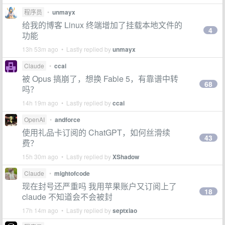
程序员
•
unmayx
给我的博客 Linux 终端增加了挂载本地文件的
4
功能
13h 53m ago • Lastly replied by
unmayx
Claude
•
ccai
被 Opus 搞崩了，想换 Fable 5，有靠谱中转
68
吗？
14h 19m ago • Lastly replied by
ccai
OpenAI
•
andforce
使用礼品卡订阅的 ChatGPT，如何丝滑续
43
费？
15h 30m ago • Lastly replied by
XShadow
Claude
•
mightofcode
现在封号还严重吗 我用苹果账户又订阅上了
18
claude 不知道会不会被封
17h 14m ago • Lastly replied by
septxiao