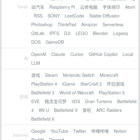
Geek
动汽车
Raspberry Pi
云修电脑
字体排印
Atom
RSS
SONY
LeetCode
Stable Diffusion
Photoshop
ThinkPad
Amazon
Serverless
GitLab
IPFS
DJI
LEGO
Blender
Logseq
DOS
GameDB
OpenAI
Claude
Cursor
GitHub Copilot
Local
AI
LLM
游戏
Steam
Nintendo Switch
Minecraft
PlayStation 4
iGame
StarCraft 2
怀旧游戏
Battlefield 3
World of Warcraft
PlayStation 5
游戏
EVE
精灵宝可梦
3DS
Gran Turismo
Battlefield
4
Wii U
Battlefield V
掌机
ARC Raiders
Battlefield 6
Google
YouTube
Twitter
哔哩哔哩
Notion
Internet
Reddit
Discord