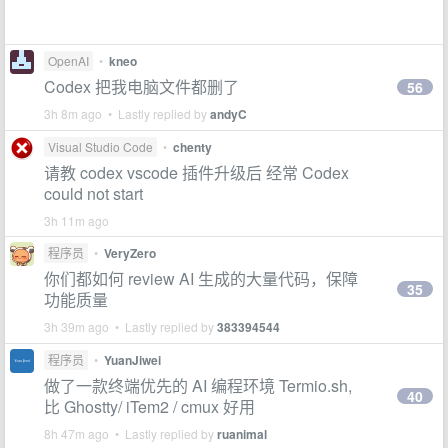
OpenAI
•
kneo
Codex 把我电脑文件都删了
56
3h 8m ago • Lastly replied by
andyC
Visual Studio Code
•
chenty
请教 codex vscode 插件升级后 经常 Codex
could not start
3h 11m ago
程序员
•
VeryZero
你们都如何 review AI 生成的大量代码，保障
35
功能质量
3h 39m ago • Lastly replied by
383394544
程序员
•
YuanJiwei
做了一款终端优先的 AI 编程环境 Termio.sh,
40
比 Ghostty/ iTem2 / cmux 好用
8h 47m ago • Lastly replied by
ruanimal