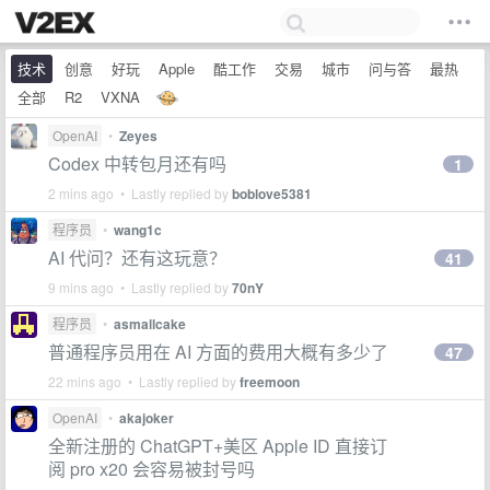
技术
创意
好玩
Apple
酷工作
交易
城市
问与答
最热
全部
R2
VXNA
OpenAI
•
Zeyes
Codex 中转包月还有吗
1
2 mins ago • Lastly replied by
boblove5381
程序员
•
wang1c
AI 代问？还有这玩意？
41
9 mins ago • Lastly replied by
70nY
程序员
•
asmallcake
普通程序员用在 AI 方面的费用大概有多少了
47
22 mins ago • Lastly replied by
freemoon
OpenAI
•
akajoker
全新注册的 ChatGPT+美区 Apple ID 直接订
阅 pro x20 会容易被封号吗