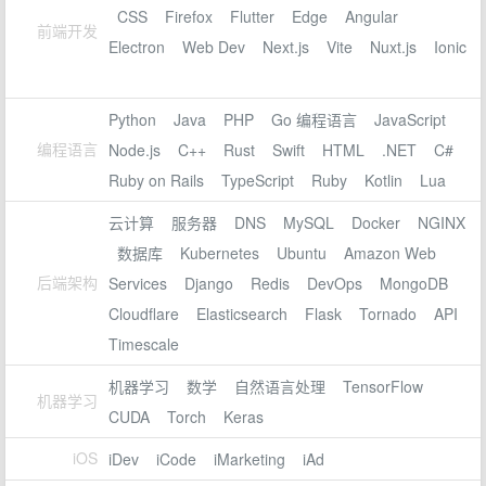
CSS
Firefox
Flutter
Edge
Angular
前端开发
Electron
Web Dev
Next.js
Vite
Nuxt.js
Ionic
Python
Java
PHP
Go 编程语言
JavaScript
编程语言
Node.js
C++
Rust
Swift
HTML
.NET
C#
Ruby on Rails
TypeScript
Ruby
Kotlin
Lua
云计算
服务器
DNS
MySQL
Docker
NGINX
数据库
Kubernetes
Ubuntu
Amazon Web
后端架构
Services
Django
Redis
DevOps
MongoDB
Cloudflare
Elasticsearch
Flask
Tornado
API
Timescale
机器学习
数学
自然语言处理
TensorFlow
机器学习
CUDA
Torch
Keras
iOS
iDev
iCode
iMarketing
iAd