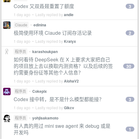
Codex 又双叒叕重置了额度
3
1 day ago • Lastly replied by
andie
Claude
•
edinina
极简使用环境 Claude 订阅存活记录
2
1 day ago • Lastly replied by
Kratyx
程序员
•
karashoukpan
如何看待 DeepSeek 在 X 上要求大家把自己
的项目放上去以换取内测资格？以及后续的签
30
约需要身份征等其他个人信息？
1 day ago • Lastly replied by
AlohaV2
程序员
•
Cokepix
Codex 接中转，是不是什么模型都能接？
3
1 day ago • Lastly replied by
Glkcv
程序员
•
yohjisakamoto
有人真的用过 mini swe agent 来 debug 或是
1
开发吗