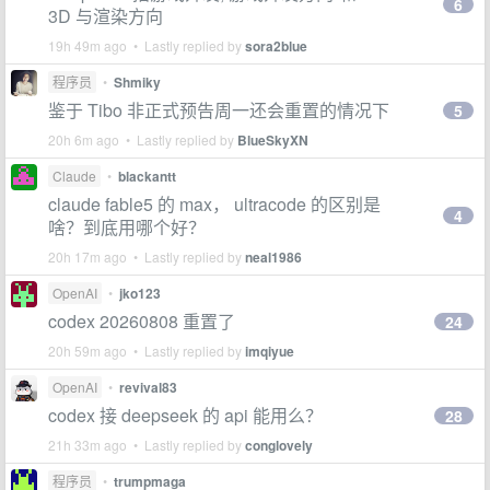
6
3D 与渲染方向
19h 49m ago • Lastly replied by
sora2blue
程序员
•
Shmiky
鉴于 Tibo 非正式预告周一还会重置的情况下
5
20h 6m ago • Lastly replied by
BlueSkyXN
Claude
•
blackantt
claude fable5 的 max， ultracode 的区别是
4
啥？到底用哪个好？
20h 17m ago • Lastly replied by
neal1986
OpenAI
•
jko123
codex 20260808 重置了
24
20h 59m ago • Lastly replied by
imqiyue
OpenAI
•
revival83
codex 接 deepseek 的 api 能用么？
28
21h 33m ago • Lastly replied by
conglovely
程序员
•
trumpmaga