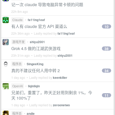
记一次 claude 导致电脑异常卡顿的问题
22h 8m ago
Claude
•
fa11ing1eaf
有人有 claude 官方 API 渠道么
10
22h 36m ago • Lastly replied by
fa11ing1eaf
游戏开发
•
shiyu2001
Grok 4.5 做的江湖武侠游戏
38
23h 31m ago • Lastly replied by
shiyu2001
程序员
•
SingeeKing
真的不建议任何人用中转 2
34
1 day ago • Lastly replied by
keenkiller
OpenAI
•
liqinliqin
兄弟们，重置了，昨天正好用到剩余 1%，今
11
天 100%了
1 day ago • Lastly replied by
zeroonetwo
程序员
•
andie