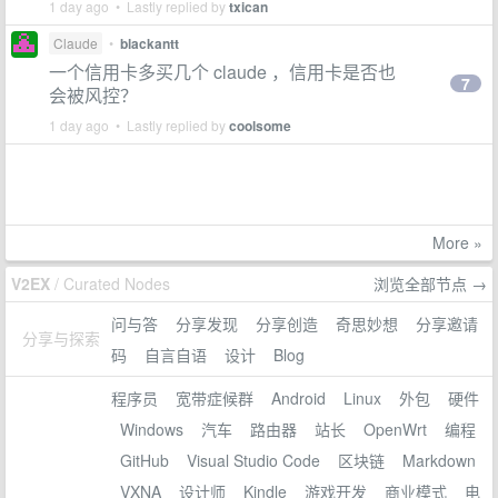
1 day ago • Lastly replied by
txican
Claude
•
blackantt
一个信用卡多买几个 claude ，信用卡是否也
7
会被风控？
1 day ago • Lastly replied by
coolsome
More »
V2EX
/ Curated Nodes
浏览全部节点 →
问与答
分享发现
分享创造
奇思妙想
分享邀请
分享与探索
码
自言自语
设计
Blog
程序员
宽带症候群
Android
Linux
外包
硬件
Windows
汽车
路由器
站长
OpenWrt
编程
GitHub
Visual Studio Code
区块链
Markdown
VXNA
设计师
Kindle
游戏开发
商业模式
电