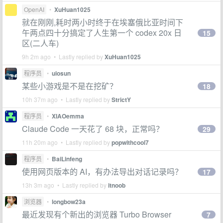
OpenAI
•
XuHuan1025
就在刚刚,耗时两小时终于在埃塞俄比亚时间下
午两点四十分搞定了人生第一个 codex 20x 日
15
区(二人车)
9h 2m ago • Lastly replied by
XuHuan1025
程序员
•
uiosun
某些小游戏是不是在挖矿？
18
10h 37m ago • Lastly replied by
StrictY
程序员
•
XIAOemma
Claude Code 一天花了 68 块，正常吗？
29
11h 20m ago • Lastly replied by
popwithcool7
程序员
•
BaiLinfeng
使用网页版本的 AI，有办法导出对话记录吗？
17
13h 3m ago • Lastly replied by
itnoob
浏览器
•
longbow23a
最近发现有个新出的浏览器 Turbo Browser
7