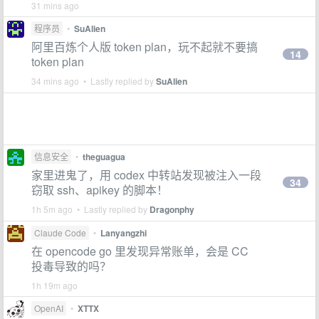
31 mins ago
程序员
•
SuAlien
阿里百炼个人版 token plan，玩不起就不要搞
14
token plan
34 mins ago • Lastly replied by
SuAlien
信息安全
•
theguagua
家里进鬼了，用 codex 中转站发现被注入一段
34
窃取 ssh、apikey 的脚本！
1h 5m ago • Lastly replied by
Dragonphy
Claude Code
•
Lanyangzhi
在 opencode go 里发现异常账单，会是 CC
投毒导致的吗？
1h 19m ago
OpenAI
•
XTTX