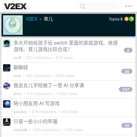
V2EX
育儿
Topics
5
›
多大开始给孩子玩 switch 里面的家庭游戏、体感
游戏、育儿游戏比较合适？
2
zcdll
• 253 characters • 670 views
聊聊娃
26
mns
• 432 characters • 2955 views
我去女儿学校做了一堂 AI 分享课
147
lerry
• 410 characters • 12352 views
陪小朋友用 AI 写游戏
vicalloy
• 278 characters • 605 views
只是一些小小的牢骚
10
zzahsjlk
• 1329 characters • 1736 views