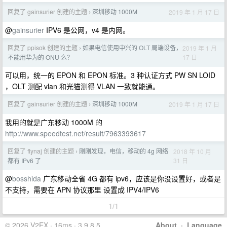
回复了 gainsurier 创建的主题
深圳移动 1000M
2019 年 1 月 17 日
›
@
gainsurier
IPV6 是公网，v4 是内网。
回复了 ppisok 创建的主题
如果电信使用中兴的 OLT 局端设备，
2019 年 1 月
›
17 日
不能用华为的 ONU 么？
可以用，统一的 EPON 和 EPON 标准。3 种认证方式 PW SN LOID
，OLT 测配 vlan 和光猫测得 VLAN 一致就能通。
回复了 gainsurier 创建的主题
深圳移动 1000M
2019 年 1 月 17 日
›
我用的就是广东移动 1000M 的
http://www.speedtest.net/result/7963393617
回复了 flynaj 创建的主题
刚刚发现，电信，移动的 4g 网络
2018 年 10 月
›
31 日
都有 IPv6 了
@
bosshida
广东移动全省 4G 都有 ipv6，应该是你没设置好，或者是
不支持，需要在 APN 协议那里 设置成 IPV4/IPV6
1/1
© 2026 V2EX · 16ms · 3.9.8.5
About
·
Language