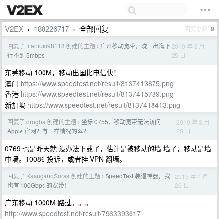
V2EX
188226717
全部回复
回复总数
9
›
›
回复了 titanium98118 创建的主题
广州移动宽带，晚上出海下
2019 年 3 月
›
25 日
行不到 5mbps
东莞移动 100M，移动出国比电信快！
澳门
https://www.speedtest.net/result/8137413875.png
香港
https://www.speedtest.net/result/8137415789.png
新加坡
https://www.speedtest.net/result/8137418413.png
回复了 drogba 创建的主题
坐标 0755，移动宽带无法访问
2019 年 3 月
›
25 日
Apple 官网？有一样情况的么？
0769 也是昨天就 没办法下载了，估计是被移动的墙 墙了，移动是墙
中墙。10086 投诉，或者挂 VPN 翻墙。
回复了 KasuganoSoras 创建的主题
SpeedTest 装逼神器，我
2019 年 1 月
›
26 日
也有 100Gbps 的宽带！
广东移动 1000M 路过。。。
http://www.speedtest.net/result/7963393617