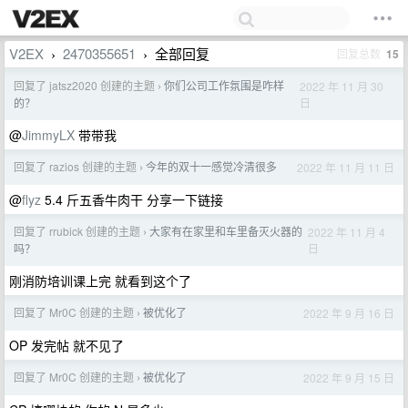
V2EX
2470355651
全部回复
回复总数
15
›
›
回复了 jatsz2020 创建的主题
你们公司工作氛围是咋样
2022 年 11 月 30
›
日
的？
@
JimmyLX
带带我
回复了 razios 创建的主题
今年的双十一感觉冷清很多
2022 年 11 月 11 日
›
@
flyz
5.4 斤五香牛肉干 分享一下链接
回复了 rrubick 创建的主题
大家有在家里和车里备灭火器的
2022 年 11 月 4
›
日
吗？
刚消防培训课上完 就看到这个了
回复了 Mr0C 创建的主题
被优化了
2022 年 9 月 16 日
›
OP 发完帖 就不见了
回复了 Mr0C 创建的主题
被优化了
2022 年 9 月 15 日
›