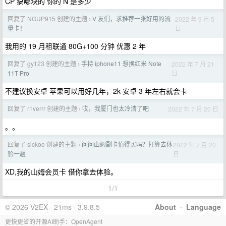
CP 搞哪块的 你的 N 是多少
回复了 NGUP915 创建的主题
V 友们，求推荐一张好用的流
2022 年 9 月 5
›
日
量卡！
我用的 19 月租联通 80G+100 分钟 优惠 2 年
回复了 gy123 创建的主题
手持 iphone11 想换红米 Note
2022 年 7 月 21
›
日
11T Pro
不建议换安卓 苹果可以用好几年，2k 安卓 3 年左右就会卡
回复了 r1verrr 创建的主题
哎，我厦门也太冷清了吧
2022 年 7 月 20 日
›
。。
回复了 sickoo 创建的主题
问问山姆副卡值得买吗？打算去体
2022 年 7 月 20
›
日
验一趟
XD,我的山姆会员卡 借你拿去体验。
1/1
© 2026 V2EX · 21ms · 3.9.8.5
About
·
Language
更快更省的开源AI助手：OpenAgent