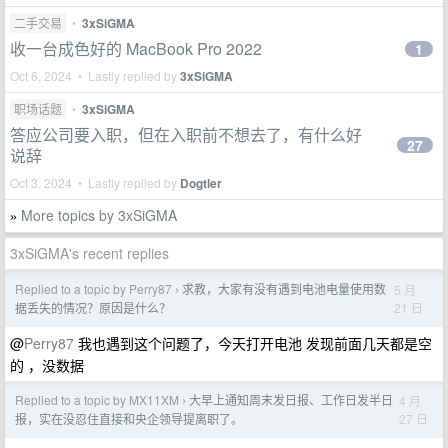
二手交易
•
3xSiGMA
收一台成色好的 MacBook Pro 2022
1
Oct 6, 2024 • Lastly replied by
3xSiGMA
职场话题
•
3xSiGMA
答应公司要入职，但在入职前不想去了，有什么好
27
说辞
Oct 3, 2024 • Lastly replied by
Dogtler
More topics by 3xSiGMA
»
3xSiGMA's recent replies
Replied to a topic by Perry87
求教，大家有没有遇到电池电量使用数
5 月
›
21 日
据丢失的情况？原因是什么？
@
Perry87
我也遇到这个问题了，今天打开电池 发现前面几天都是空
的 ，没数据
Replied to a topic by MX11XM
大早上通知周末发日报、工作日发半日
4 月
›
27 日
报，实在没忍住直接和央企领导提离职了。