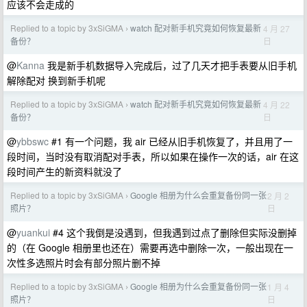
应该不会走成的
Replied to a topic by 3xSiGMA
watch 配对新手机究竟如何恢复最新
4 月 27
›
日
备份？
@
Kanna
我是新手机数据导入完成后，过了几天才把手表要从旧手机
解除配对 换到新手机呢
Replied to a topic by 3xSiGMA
watch 配对新手机究竟如何恢复最新
4 月 22
›
日
备份？
@
ybbswc
#1 有一个问题，我 air 已经从旧手机恢复了，并且用了一
段时间，当时没有取消配对手表，所以如果在操作一次的话，air 在这
段时间产生的新资料就没了
Replied to a topic by 3xSiGMA
Google 相册为什么会重复备份同一张
2 月 2
›
日
照片？
@
yuankui
#4 这个我倒是没遇到，但我遇到过点了删除但实际没删掉
的（在 Google 相册里也还在）需要再选中删除一次，一般出现在一
次性多选照片时会有部分照片删不掉
Replied to a topic by 3xSiGMA
Google 相册为什么会重复备份同一张
1 月 4
›
日
照片？