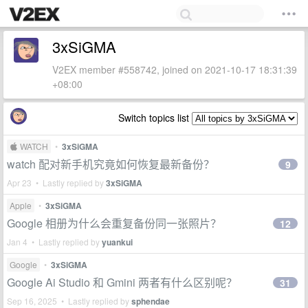
3xSiGMA
V2EX member #558742, joined on 2021-10-17 18:31:39
+08:00
Switch topics list
 WATCH
•
3xSiGMA
watch 配对新手机究竟如何恢复最新备份？
9
Apr 23 • Lastly replied by
3xSiGMA
Apple
•
3xSiGMA
Google 相册为什么会重复备份同一张照片？
12
Jan 4 • Lastly replied by
yuankui
Google
•
3xSiGMA
Google Ai Studio 和 Gmini 两者有什么区别呢？
31
Sep 16, 2025 • Lastly replied by
sphendae