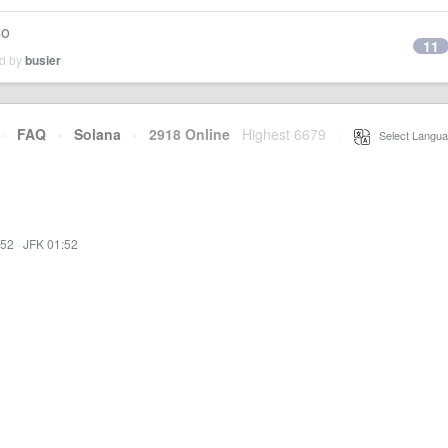
o
11
ed by
busier
·
FAQ
·
Solana
·
2918 Online
Highest 6679
·
Select Langua
:52
·
JFK 01:52