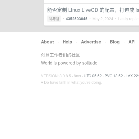
能否定制 Linux LiveCD 的配置，打包成 is
问与答
•
4352503045
•
May 2, 2024
• Lastly repli
About
·
Help
·
Advertise
·
Blog
·
API
创意工作者们的社区
World is powered by solitude
VERSION: 3.9.8.5 · 8ms ·
UTC 05:52
·
PVG 13:52
·
LAX 22
♥ Do have faith in what you're doing.