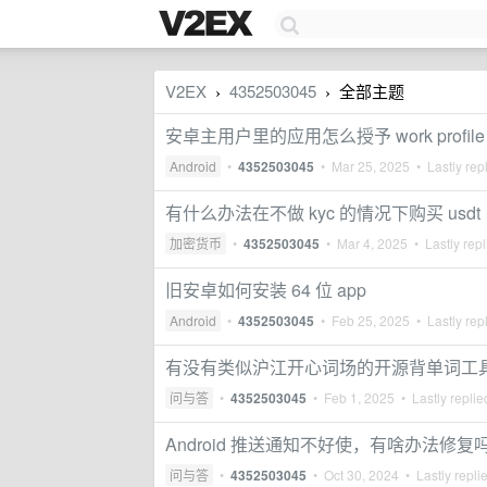
V2EX
4352503045
全部主题
›
›
安卓主用户里的应用怎么授予 work profi
Android
•
4352503045
•
Mar 25, 2025
• Lastly rep
有什么办法在不做 kyc 的情况下购买 usdt
加密货币
•
4352503045
•
Mar 4, 2025
• Lastly rep
旧安卓如何安装 64 位 app
Android
•
4352503045
•
Feb 25, 2025
• Lastly rep
有没有类似沪江开心词场的开源背单词工
问与答
•
4352503045
•
Feb 1, 2025
• Lastly repli
Android 推送通知不好使，有啥办法修复
问与答
•
4352503045
•
Oct 30, 2024
• Lastly repli