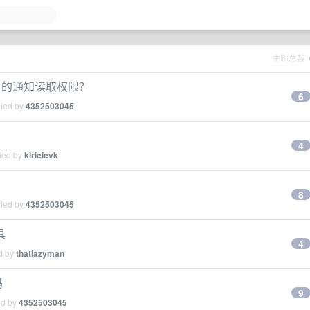
主题总数
le 的通知读取权限？
6
lied by
4352503045
4
lied by
kirieievk
8
lied by
4352503045
具
4
ed by
thatlazyman
吗
9
ed by
4352503045