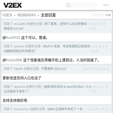
V2EX
652600543
全部回复
回复总数
116
›
›
回复了 revival83 创建的主题
除了爱思，还有什么办法把微信
2025 年 1 月
›
27 日
降级到 8.0.54？
@
liuxl2333
这个可以，靠谱。
回复了 amusier 创建的主题
MIUI14 系统，有没有遇到过系统自
2024 年 2 月
›
18 日
动删除视频文件的情况？
@
hututu888
这个现象我在荣耀手机上遇到过，人当时就废了。
回复了 httplife 创建的主题
不要更新 QQ 6.9.0
2022 年 12 月 26 日
›
更新完连空间入口也没了
回复了 ripperhe 创建的主题
[抽奖送码活动 & macOS] Bob 1.0.0
2022 年 7 月
›
4 日
正式版终于发布了！
支持支持很好用
回复了 muchenlou 创建的主题
3999 在海鲜市场买了一台
2022 年 6 月 29
›