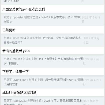
日
M1+16+512
桌面是美女的从不在考虑之列
回复了 ripperhe 创建的主题
Bob 0.9.0 版本发布，独立 OCR
2022 年 5 月 8
›
日
来啦 🎉
已经更新
回复了 since1994 创建的主题
2022 年，安卓平板应用适配和
2022 年 3 月
›
9 日
影音体验如何？
新出的拯救者 y700
回复了 rekulas 创建的主题
ios 上有没有好用的可添加时间位置
2022 年 2 月 5
›
日
水印的相机
下载了，适用一下
回复了 Overfill3641 创建的主题
求一款能远程监控 Win10 资源
2021 年 4 月 7
›
日
占用的软件
aida64 好像能远程监测
回复了 Apple2023 创建的主题
2021 年了，高德地图和百度地
2021 年 2 月
›
18 日
图谁更胜一筹？