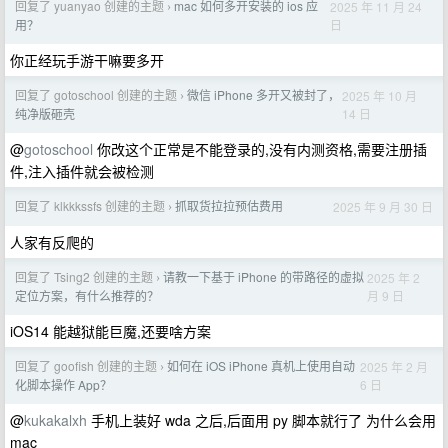
回复了 yuanyao 创建的主题
mac 如何多开安装的 ios 应
2025 年 11 月 24
›
日
用？
你正经玩手游干嘛要多开
回复了 gotoschool 创建的主题
微信 iPhone 多开又被封了，
2025 年 10 月
›
14 日
纯净版砸壳
@
gotoschool
你改这个正常是不能登录的,没有内测资格,需要注册插
件,注入插件就会被检测
回复了 klkkkssfs 创建的主题
抓取货拉拉预估费用
2025 年 9 月 30 日
›
人家有反爬的
回复了 Tsing2 创建的主题
请教一下基于 iPhone 的带路径的虚拟
2025 年 2
›
月 9 日
定位方案，有什么推荐的？
iOS14 能越狱能巨魔,还要啥方案
回复了 goofish 创建的主题
如何在 iOS iPhone 真机上使用自动
2025 年 2 月
›
6 日
化脚本操作 App？
@
kukakalxh
手机上装好 wda 之后,后面用 py 脚本就行了 为什么会用
mac