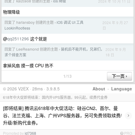
回复了 kaizceo8 创建的主题
ios 降级
2024 年 10 月 11 日
›
物理降级
回复了 harlansboy 创建的主题
iOS 调试 UI 工具
2024 年 9 月 27
›
日
LookinRootless
@
qq2511296
这个就是
回复了 LeeReamond 创建的主题
装机后不能开机，兄弟们，
2024 年 9 月
›
18 日
求个排查方案
拿掉风扇 摸一摸 CPU 热不
1/13
© 2026 V2EX · 28ms · 3.9.8.5
About
·
Language
618年中大促即将结束：国内外VPS服务器，99元起，续费代金券
[即将结束] 腾讯云618年中大促活动：硅谷CN2、首尔、曼
›
谷、法兰克福、上海、广州VPS服务器，另可免费领取续费/
升级/新购代金券。
Promoted by
id7368
PRO