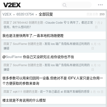
V2EX
653513754
全部回复
回复总数
253
›
›
回复了 287854442 创建的主题
Claude Code 号*2 两年了，都还正常
7 月 2
›
日
使用，有什么想问的？
我也是注册快两年了,一直本地机场随便蹬
回复了 SoulFlame 创建的主题
发现 ios 端广告隐私有被绕过利用的
6 月 15
›
日
嫌疑
@
SoulFlame
你自己又没研究过,给你说你也不信
回复了 SoulFlame 创建的主题
发现 ios 端广告隐私有被绕过利用的
6 月 10
›
日
嫌疑
很多参数可以用来归因同一设备,但绝对不是 IDFV,人家只是让你用一
个方便获取的参数来查询
回复了 xqk111 创建的主题
说一下自己最近 ai 前端开发编程的感受
3 月 19 日
›
楼主就是不肯说用的什么模型