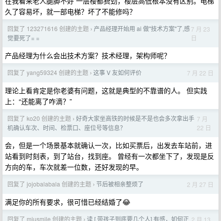
在我看来老人腿脚不好 一层楼都费劲，楼层高低根本没有区别。电梯
久了容易坏，就一部电梯？坏了不能修吗？
回复了 123271616 创建的主题
产品经理开始用 ai 做"技术方案"了,感
7 月 23
›
日
觉要死了= =
产品经理为什么会出技术方案？技术经理，架构师呢？
回复了 yang59324 创建的主题
这事 V 友如何评价
7 月 22 日
›
理论上看肯定是你老婆有问题，这就是典型的不靠谱的人。 但实践
上：“还能离了咋滴？”
回复了 ko20 创建的主题
好奇大家坐高铁的时候是不是也会多次拿出手
7 月
›
22 日
机确认车次、时间、检票口、座位号等信息？
会，但是一个场景基本就确认一次，比如买票后，出发去车站前，进
站看到时刻表，到了站台，找到座。 曾经有一次都坐下了，发现是反
方向的车，车次就差一位数，还好发现的早。
回复了 jojobalabala 创建的主题
节后被相亲整烦了
2 月 27 日
›
满足你的所有要求，很可惜已经结婚了😂
回复了 miusmile 创建的主题
读 [ 带孩子到底要几个人] 有感，如何正
2 月 13
›