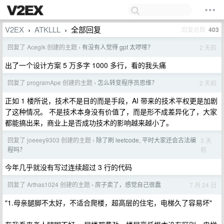
V2EX
ATKLLL
全部回复
回复总数
403
›
›
回复了 Acegik 创建的主题
有没有人觉得 gpt 太啰嗦？
2 天前
›
出了一个设计方案 5 万多字 1000 多行，看的我头痛
回复了 programApe 创建的主题
怎么转变程序员思维？
2 天前
›
正如 1 楼所说，技术不是目的而是手段，AI 带来的技术平权更是加剧
了这种情况。 不是技术本身没有价值了，而是形不成差异化了，大家
都能搞出来，商业上是否成功技术的影响越来越小了。
回复了 joeeey9303 创建的主题
除了刷 leetcode, 平时大家还会古法编
3 天
›
前
程吗？
今年几乎就没有写过连续超过 3 行的代码
回复了 Arthas1024 创建的主题
房子卖了，感觉自己很蠢
7 月 24 日
›
"1.母亲腿脚不太好，不适合爬楼，超高层的住宅，电梯久了容易坏"