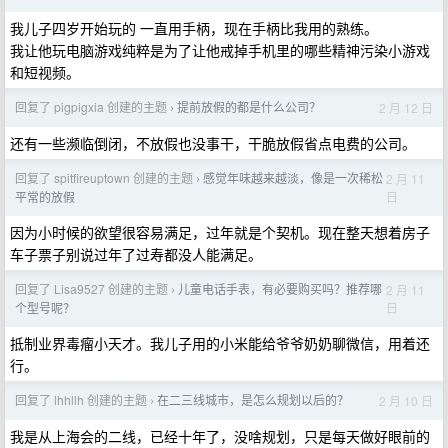
我儿子四岁开始玩的 一直用手柄，现在手柄比我用的熟练。
我让他玩电脑游戏纯粹是为了让他戒掉手机里的哪些精神污染小游戏
和短视频。
回复了 pigpigxia 创建的主题
提前放假的都是什么公司？
2 月 12 日
›
还有一些濒临倒闭，不放假也没事干，干脆放假省点电费的公司。
回复了 spitfireuptown 创建的主题
感觉年味越来越淡，像是一次稀松
2 月 11
›
日
平常的放假
因为小时候的欲望很容易满足，过年就是个契机。现在整天想着房子
车子票子别说过年了过寿都没人能满足。
回复了 Lisa9527 创建的主题
儿童电话手表，有必要购买吗？推荐哪
2 月 11
›
日
个型号呢？
抵制业界毒瘤小天才。我儿子用的小米能给爷爷奶奶聊微信，用着还
行。
回复了 lhhllh 创建的主题
在二三线城市，是怎么规划以后的？
2 月 10 日
›
我是从上海会的二线，已经十年了，没啥规划，只是每天做好眼前的