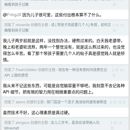
日
确看到孩子过敏
@
FringJX
因为儿子很可爱，这些付出根本算不了什么。
回复了 miusmile 创建的主题
读 [ 带孩子到底要几个人] 有感，如何正
2 月 13
›
日
确看到孩子过敏
我儿子两岁前就是这样，没找到办法，硬熬过来的。白天我老婆带，
晚上和老婆轮流熬，两年一个整觉没有，就是这么熬过来的，也没觉
得怎么辛苦。看了那个带孩子需要几个人的帖子真是感觉贱人就是矫
情。
回复了 FreshOldMan 创建的主题
现在有一种没有把时间浪费在记
2 月 13
›
日
API 上面的感觉
我从来不记这些东西，可能是自觉脑容量不够吧，我刻意不去记各种
API 细节，把有限的智力用在稍微重要点的问题上。
回复了 abenx 创建的主题
部门混进一个混子,我该如何避免被牵连
2 月 12 日
›
虽然技术不好，这心理素质是真过硬。
回复了 dongsuo 创建的主题
女儿三岁半，是否应该带她入坑
2 月 12
›
日
Minecraft