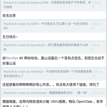
Replied to a topic by kailpony4396
月底继续卖自家产今年新茶，评
5 月 28
›
日
论抽奖
安吉白茶
Replied to a topic by NASK
今天我生日,可以薅 V 友一句生日快乐
5 月 28
›
日
吗?
生日快乐~
Replied to a topic by kpprotector
你们遇到最奇怪的同事是什么样
5 月 28
›
日
的
@
NicoNya
#2 啊哈哈哈，唐山话最后一个音有点饶舌，到现在也说不
好唐山话
Replied to a topic by YaNanGe
今天刷抖音发现有一个在线摸鱼表格
5 月 28
›
日
莫名其妙的火了
还挺想看的啊啊啊啊好奇心作祟。。有没有大佬甩个链接，拜托了
Replied to a topic by CherryGods
懒猫微服抽奖活动！（第一轮）
2 月 28 日
›
懒猫微服，自带内网穿透和沙箱 100%隔离，畅玩 OpenClaw ，新年
超值 0 元购！！！