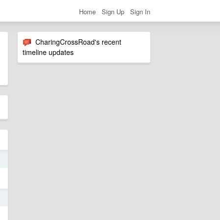
Home
Sign Up
Sign In
CharingCrossRoad's recent
timeline updates
5
5