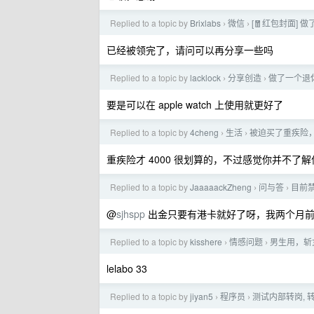
Replied to a topic by
Brixlabs
微信
[🧧红包封面]
›
›
已经被领完了，请问可以再分享一些吗
Replied to a topic by
lacklock
分享创造
做了一个退
›
›
要是可以在 apple watch 上使用就更好了
Replied to a topic by
4cheng
生活
被迫买了重疾险
›
›
重疾险才 4000 很划算的，不过感觉你并不
Replied to a topic by
JaaaaackZheng
问与答
目前
›
›
@
sjhspp
出金只要有港卡就好了呀，我两个月
Replied to a topic by
kisshere
情感问题
男生用，斩
›
›
lelabo 33
Replied to a topic by
jiyan5
程序员
测试内部转岗, 
›
›