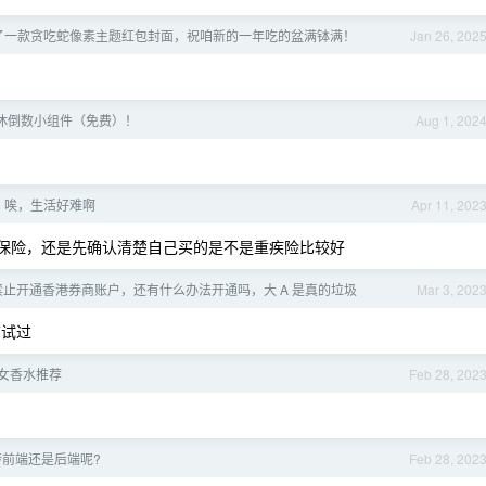
 做了一款贪吃蛇像素主题红包封面，祝咱新的一年吃的盆满钵满！
Jan 26, 202
休倒数小组件（免费）！
Aug 1, 202
，唉，生活好难啊
Apr 11, 202
了解保险，还是先确认清楚自己买的是不是重疾险比较好
禁止开通香港券商账户，还有什么办法开通吗，大 A 是真的垃圾
Mar 3, 202
前试过
女香水推荐
Feb 28, 202
转前端还是后端呢?
Feb 28, 202