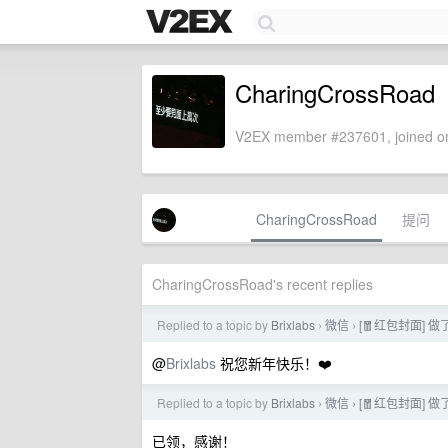
CharingCrossRoad
V2EX member #237601, joined on
CharingCrossRoad
提问
CharingCrossRoad's recent replies
Replied to a topic by
Brixlabs
微信
[🧧红包封面]
›
›
@
Brixlabs
祝您新年快乐！❤️
Replied to a topic by
Brixlabs
微信
[🧧红包封面]
›
›
已领，感谢！