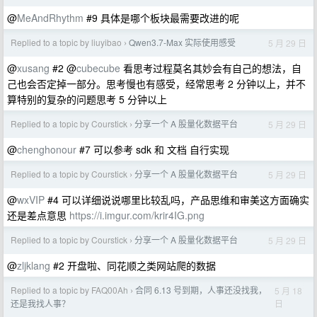
@
MeAndRhythm
#9 具体是哪个板块最需要改进的呢
Replied to a topic by liuyibao
Qwen3.7-Max 实际使用感受
5 月 29 日
›
@
xusang
#2 @
cubecube
看思考过程莫名其妙会有自己的想法，自
己也会否定掉一部分。思考慢也有感受，经常思考 2 分钟以上，并不
算特别的复杂的问题思考 5 分钟以上
Replied to a topic by Courstick
分享一个 A 股量化数据平台
5 月 29 日
›
@
chenghonour
#7 可以参考 sdk 和 文档 自行实现
Replied to a topic by Courstick
分享一个 A 股量化数据平台
5 月 29 日
›
@
wxVIP
#4 可以详细说说哪里比较乱吗，产品思维和审美这方面确实
还是差点意思
https://i.imgur.com/krir4IG.png
Replied to a topic by Courstick
分享一个 A 股量化数据平台
5 月 29 日
›
@
zljklang
#2 开盘啦、同花顺之类网站爬的数据
Replied to a topic by FAQ00Ah
合同 6.13 号到期，人事还没找我，
5 月 18
›
日
还是我找人事？