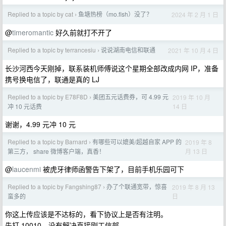
Replied to a topic by cat
鱼塘热榜（mo.fish）没了？
2024 年 2 月 1 日
›
@
timeromantic
好久前就打不开了
Replied to a topic by terrancesiu
说说湖南电信和联通
2021 年 10 月 4 日
›
长沙河西今天刚掉，联系装机师傅说这个星期全部改成内网 IP，准备
携号换电信了，联通是真的 LJ
Replied to a topic by E78F8D
美团五元话费券，可 4.99 元
2019 年 10 月
›
14 日
冲 10 元话费
谢谢，4.99 元冲 10 元
Replied to a topic by Barnard
有哪些可以媲美/超越自家 APP 的
2019 年 8
›
月 13 日
第三方， share 微博客户端，真香！
@
laucenmi
被虎牙律师函警告下架了，目前手机乐园可下
Replied to a topic by Fangshing87
办了个联通宽带，惊喜
2019 年 8 月 13
›
日
蛮多的
你这上传应该是不达标的，看下协议上是否有注明。
先打 10010，没有解决直接刚工信部