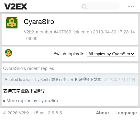
CyaraSiro
V2EX member #407969, joined on 2019-04-30 17:28:14
+08:00
Switch topics list
CyaraSiro's recent replies
Replied to a topic by Koril
命令行小工具-B 站视频下载器
2025 年 5 月 17 日
›
支持东南亚版下载吗？
More replies by CyaraSiro
»
© 2026 V2EX · 15ms · 3.9.8.5
About
·
Language