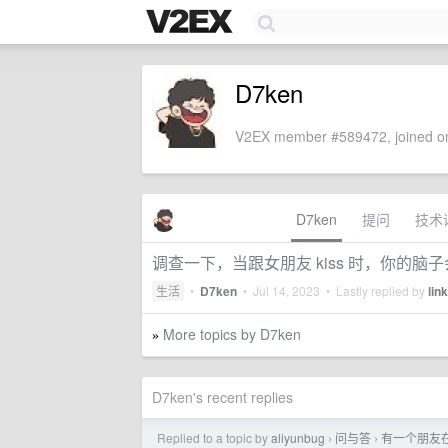
D7ken
V2EX member #589472, joined on
D7ken
提问
技术
调查一下，当跟女朋友 kiss 时，你的
生活
•
D7ken
•
Jul 14, 2023
• Lastly replied by
li
More topics by D7ken
»
D7ken's recent replies
Replied to a topic by
aliyunbug
问与答
有一个朋友
›
›