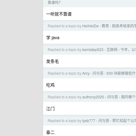
靠谱吗？
一听就不靠谱
Replied to a topic by
HeiHeiDe
教育
刚高考结束的学
›
›
学 java
Replied to a topic by
kemistep523
互联网
今年，公
›
›
发条毛
Replied to a topic by
Arcy
问与答
500 块能够做些
›
›
吃鸡
Replied to a topic by
authony2020
问与答
国内哪个
›
›
江门
Replied to a topic by
tysb777
问与答
帮忙给起个公
›
›
泰二