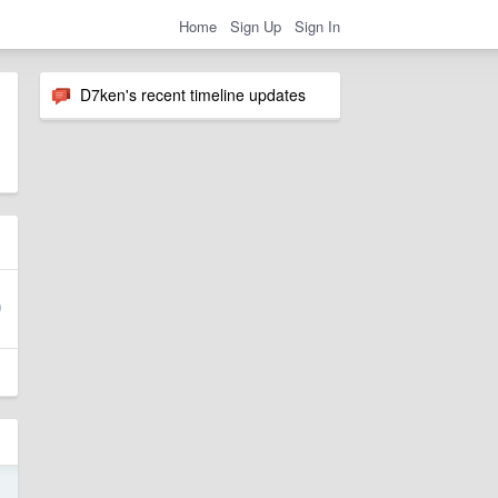
Home
Sign Up
Sign In
D7ken's recent timeline updates
3