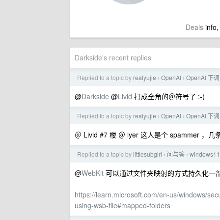
Deals
info,
Darkside's recent replies
Replied to a topic by
realyujie
OpenAI
OpenAI 
›
›
@
Darkside
@
Livid
打成全角的＠符号了 :-(
Replied to a topic by
realyujie
OpenAI
OpenAI 
›
›
＠ Livid #7 楼 ＠ iyer 这人是个 spamm
Replied to a topic by
littlesubgirl
问与答
window
›
›
@
WebKit
可以通过文件夹映射的方式持久化一
https://learn.microsoft.com/en-us/windows/se
using-wsb-file#mapped-folders