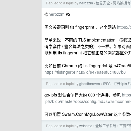
Replied to a topic by
herozzm
信息安全
网站被拥有强
›
›
@
herozzm
#2
英文关键词叫 tls fingerprint ，这个网站
https://
简单来说，不同的 TLS implementation 
码学套件 / 签名算法之类的）不一样。如果对面
以利用 tls fingerprint 把它和正常的浏览器区
比如目前 Chrome 的 tls fingerprint 是 e
https://tlsfingerprint.io/id/e47eae8f8c4887b6
Replied to a topic by
ghostheaven
IPFS
打开 ipf
›
›
go-ipfs 默认会创建大约 600 个连接，参见
https
ipfs/blob/master/docs/config.md#swarmconnm
可以配置 Swarm.ConnMgr.LowWater 这
Replied to a topic by
wdssmq
全球工单系统
百度密
›
›