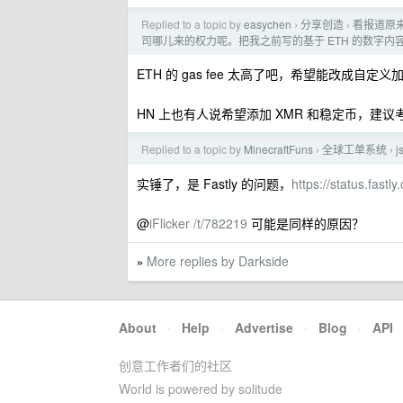
Replied to a topic by
easychen
分享创造
看报道原来
›
›
司哪儿来的权力呢。把我之前写的基于 ETH 的数字内容订
ETH 的 gas fee 太高了吧，希望能改成自
HN 上也有人说希望添加 XMR 和稳定币，建议
Replied to a topic by
MinecraftFuns
全球工单系统
j
›
›
实锤了，是 Fastly 的问题，
https://status.fastly
@
iFlicker
/t/782219
可能是同样的原因？
More replies by Darkside
»
About
·
Help
·
Advertise
·
Blog
·
API
创意工作者们的社区
World is powered by solitude