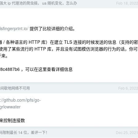
大 ip 代理池的爬虫搞， ua 随机变化，怎么办
Feb 18, 202
tlsfingerprint.io/
提供了比较详细的介绍。
（浏览器 / 各种语言的 HTTP 库）在建立 TLS 连接的时候发送的信息（支持的密
使用了某些流行的 HTTP 库，并且没有试图模仿浏览器的行为的话，你可
分开来。
47eae8f8c4887b6 ，可以在这里查看详细信息
s 后间歇地网络不可用
Feb 6, 202
://github.com/ipfs/go-
grlowwater
个参数来控制连接数
码限制最长 14 位，差评一下！
Dec 25, 202