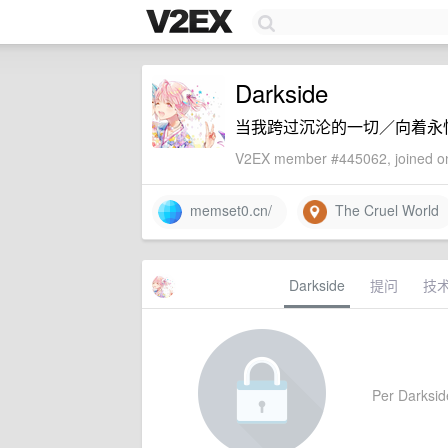
Darkside
当我跨过沉沦的一切／向着永
V2EX member #445062, joined on
memset0.cn/
The Cruel World
Darkside
提问
技
Per Darkside