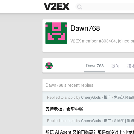
Dawn768
V2EX member #803464, joined on
Dawn768
提问
技
Dawn768's recent replies
Replied to a topic by
CherryGods
推广
免费送奖品价
›
›
支持老板，希望中奖
Replied to a topic by
CherryGods
推广
# 抽奖 | 
›
›
想玩 AI Agent 又怕门槛高？那是你没遇上“小龙