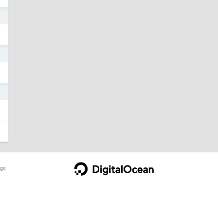
5
7
7
ge