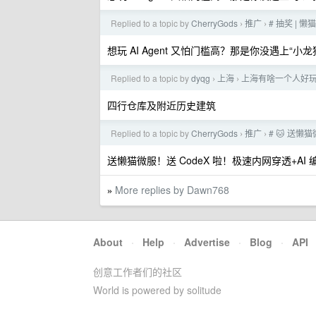
Replied to a topic by
CherryGods
推广
# 抽奖 | 
›
›
想玩 AI Agent 又怕门槛高？那是你没遇上“小龙
Replied to a topic by
dyqg
上海
上海有啥一个人好
›
›
四行仓库及附近历史建筑
Replied to a topic by
CherryGods
推广
# 🐱 送懒
›
›
送懒猫微服！送 CodeX 啦！极速内网穿透+AI 编程
More replies by Dawn768
»
About
·
Help
·
Advertise
·
Blog
·
API
创意工作者们的社区
World is powered by solitude