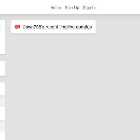
Home
Sign Up
Sign In
Dawn768's recent timeline updates
2
5