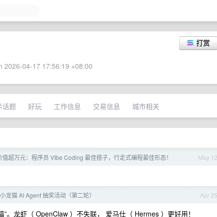
打赏
 2026-04-17 17:56:19 +08:00
术话题
好玩
工作信息
交易信息
城市相关
值超万元：程序员 VIbe Coding 最佳搭子，行走式编程最佳形态！
May 1
懒猫小龙猫 AI Agent 抽奖活动（第二轮）
Apr 2
猫”。龙虾（ OpenClaw ）不失联， 爱马仕（ Hermes ）更好用！