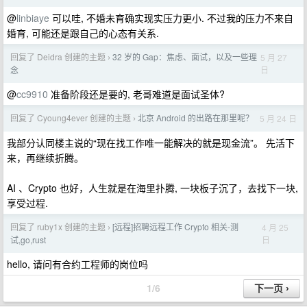
@
linbiaye
可以哇, 不婚未育确实现实压力更小. 不过我的压力不来自
婚育, 可能还是跟自己的心态有关系.
回复了 Deidra 创建的主题
32 岁的 Gap：焦虑、面试，以及一些理
5 月 27
›
日
念
@
cc9910
准备阶段还是要的, 老哥难道是面试圣体?
回复了 Cyoung4ever 创建的主题
北京 Android 的出路在那里呢？
5 月 24 日
›
我部分认同楼主说的“现在找工作唯一能解决的就是现金流”。 先活下
来，再继续折腾。
AI 、Crypto 也好，人生就是在海里扑腾, 一块板子沉了，去找下一块,
享受过程.
回复了 ruby1x 创建的主题
[远程]招聘远程工作 Crypto 相关-测
4 月 25
›
日
试,go,rust
hello, 请问有合约工程师的岗位吗
1/6