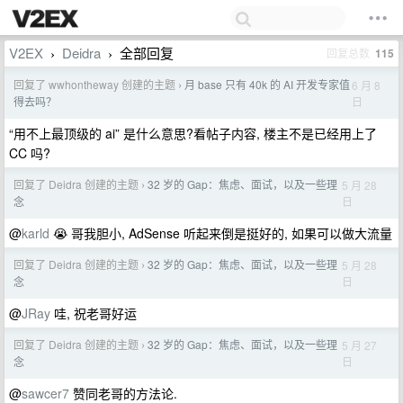
V2EX
Deidra
全部回复
回复总数
115
›
›
回复了 wwhontheway 创建的主题
月 base 只有 40k 的 AI 开发专家值
6 月 8
›
日
得去吗？
“用不上最顶级的 ai” 是什么意思?看帖子内容, 楼主不是已经用上了
CC 吗?
回复了 Deidra 创建的主题
32 岁的 Gap：焦虑、面试，以及一些理
5 月 28
›
日
念
@
karld
😭 哥我胆小, AdSense 听起来倒是挺好的, 如果可以做大流量
回复了 Deidra 创建的主题
32 岁的 Gap：焦虑、面试，以及一些理
5 月 28
›
日
念
@
JRay
哇, 祝老哥好运
回复了 Deidra 创建的主题
32 岁的 Gap：焦虑、面试，以及一些理
5 月 27
›
日
念
@
sawcer7
赞同老哥的方法论.