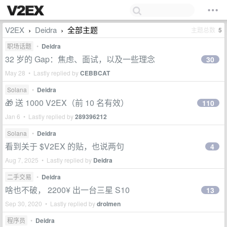
V2EX
Deidra
全部主题
主题总数
5
›
›
职场话题
•
Deidra
32 岁的 Gap：焦虑、面试，以及一些理念
30
May 28 • Lastly replied by
CEBBCAT
Solana
•
Deidra
🎁 送 1000 V2EX（前 10 名有效）
110
Jan 6 • Lastly replied by
289396212
Solana
•
Deidra
看到关于 $V2EX 的贴，也说两句
4
Aug 7, 2025 • Lastly replied by
Deidra
二手交易
•
Deidra
啥也不破， 2200¥ 出一台三星 S10
13
Sep 30, 2020 • Lastly replied by
drolmen
程序员
•
Deidra