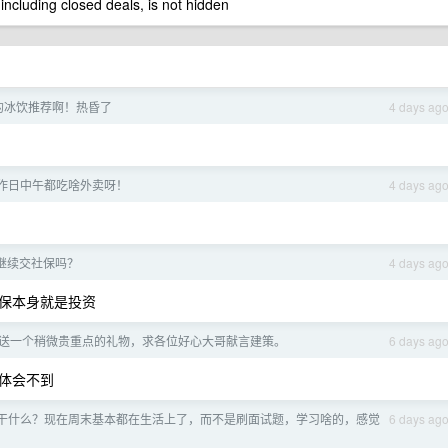
 including closed deals, is not hidden
的冰饮推荐啊！热昏了
4 days ag
工作日中午都吃啥外卖呀！
4 days ag
继续交社保吗？
4 days ag
保本身就是投资
送一个稍微贵重点的礼物，求各位好心大哥献言建策。
6 days ag
体会不到
干什么？现在周末基本都在生活上了，而不是刷面试题，学习啥的，感觉
6 days ag