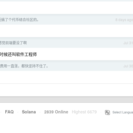
近搞了个代币结合社区的。
8 days ag
] 感觉前端要没了啊
Jul 3
时候还叫软件工程师
费用一直涨，都快坚持不住了。
Jul 3
·
FAQ
·
Solana
·
2839 Online
Highest 6679
·
Select Langua