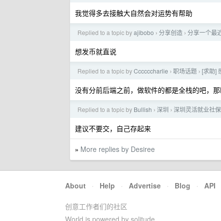
我觉得多去接触大自然会对运势有帮助
Replied to a topic by
ajibobo
分享创造
分享一个最
›
›
想发币就直说
Replied to a topic by
Ccccccharlie
职场话题
[求助
›
›
没有分前后端之前，做软件的都是全栈的吧，那
Replied to a topic by
Bullish
深圳
深圳灵活就业社保
›
›
建议不要交，自己存起来
More replies by Desiree
»
About
·
Help
·
Advertise
·
Blog
·
API
创意工作者们的社区
World is powered by solitude