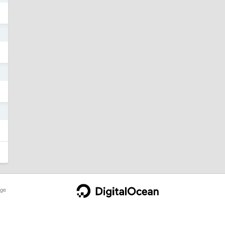
o
1
0
ge