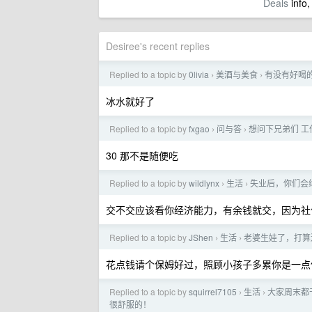
Deals
info,
Desiree's recent replies
Replied to a topic by
0livia
美酒与美食
有没有好喝
›
›
冰水就好了
Replied to a topic by
fxgao
问与答
想问下兄弟们 
›
›
30 那不是随便吃
Replied to a topic by
wildlynx
生活
失业后，你们会
›
›
交不交应该看你经济能力，有余钱就交，因为社
Replied to a topic by
JShen
生活
老婆生娃了，打算
›
›
花点钱请个保姆好过，照顾小孩子多累你是一点
Replied to a topic by
squirrel7105
生活
大家周末都
›
›
很舒服的！