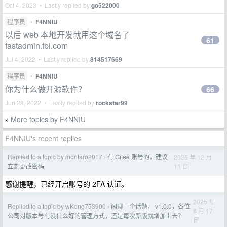
Oct 4, 2023 • Lastly replied by
go522000
程序员
•
F4NNIU
以后 web 本地开发就用这个域名了
61
fastadmin.fbi.com
Jul 4, 2022 • Lastly replied by
814517669
程序员
•
F4NNIU
你为什么做开源软件？
66
Jun 28, 2022 • Lastly replied by
rockstar99
More topics by F4NNIU
»
F4NNIU's recent replies
Replied to a topic by montaro2017
有 Gitee 账号的，建议
2025 年 12 月
›
11 日
立刻更改密码
感谢提醒，已经开启账号的 2FA 认证。
2025 年
Replied to a topic by wKong753900
闲聊一个话题， v1.0.0，各位
›
8 月 17
公司对版本号有没什么好的管理方式，还是每次新版就增加上去？
日