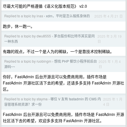
尽最大可能的严格遵循《语义化版本规范》 v2.0
Replied to a topic by inas
xdm，平时是怎么锻炼身体的
2025 年 4 月 21 日
›
跑步，休一跑一。
Replied to a topic by dwu8555
茅台股份和比特币其实是同
2025 年 3 月 19
›
日
一种东西
有趣的观点，不过一个是人为的稀缺，一个是靠技术控制稀缺。
Replied to a topic by ruobingm
想找 PHP 餐饮小程序前后台
2025 年 1 月 4
›
日
源码~~
你好，FastAdmin 后台开源且可以免费商用用，插件市场是
FastAdmin 开源社区活下去的希望，还请多多支持 FastAdmin 开源社
区。
Replied to a topic by stayma
哪位 V 友有 fastadmin 的 CMS 内
2025 年 1 月
›
4 日
容管理系统资源？求一份
FastAdmin 后台开源且可以免费商用用，插件市场是 FastAdmin 开源
社区活下去的希望，欢迎多多支持 FastAdmin 开源社区。