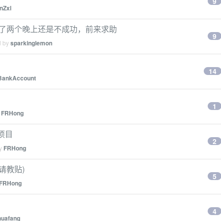
9
nZxl
r - 试了两个晚上还是不成功，前来求助
9
d by
sparkinglemon
14
BankAccount
1
y
FRHong
小项目
2
by
FRHong
请教贴)
5
FRHong
4
huafang