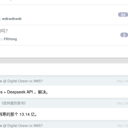
22
by
wdkwdkwdk
物吗？
2
 by
FRHong
w @ Digital Ocean or AWS?
May 2
+ Deepseek API ，解决。
《给阿嬷的情书》
May 2
的那个 13.14 亿。
w @ Digital Ocean or AWS?
Mar 1