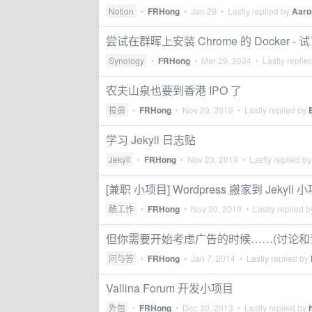
Notion
•
FRHong
•
Jan 29
• Lastly replied by
Aaro
尝试在群晖上安装 Chrome 的 Docke
Synology
•
FRHong
•
Mar 29, 2024
• Lastly replie
农夫山泉也要到香港 IPO 了
投资
•
FRHong
•
Nov 29, 2019
• Lastly replied by
学习 Jekyll 日志贴
Jekyll
•
FRHong
•
Nov 23, 2019
• Lastly replied b
[兼职 小项目] Wordpress 搬家到 Jekyll 
酷工作
•
FRHong
•
Nov 20, 2019
• Lastly replied 
但你需要开始考虑广告的时候……(讨论和
问与答
•
FRHong
•
Jan 7, 2014
• Lastly replied by
Vallina Forum 开发小项目
外包
•
FRHong
•
Dec 30, 2013
• Lastly replied by