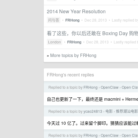
2014 New Year Resolution
问与答
•
FRHong
•
Dec 28, 2013
• Lastly replied 
看了这些，你以后还敢在 Boxing Day 购
London
•
FRHong
•
Dec 28, 2013
• Lastly replied
More topics by FRHong
»
FRHong's recent replies
Replied to a topic by
FRHong
OpenClaw
Open Cla
›
›
自己也更新了一下，最终还是 macmini + Hermes 
Replied to a topic by
ycao24813
电影
推荐潮汕电影
›
›
今天过 10 亿了。过来留个脚印。猜猜应该能过韩寒
Replied to a topic by
FRHong
OpenClaw
Open Cla
›
›