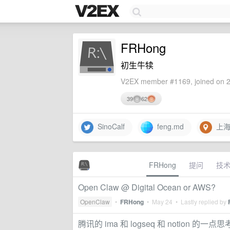
FRHong
初生牛犊
V2EX member #1169, joined on 2
39
62
SinoCalf
feng.md
上海
FRHong
提问
技
Open Claw @ Digital Ocean or AWS?
OpenClaw
•
FRHong
•
May 24
• Lastly replied by
腾讯的 ima 和 logseq 和 notion 的一