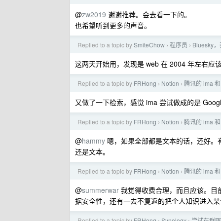
@
zw2019
谢谢推荐。会去看一下的。
也希望听到更多的声音。
Replied to a topic by
SmiteChow
程序员
Bluesk
›
›
这两天开始用，发现是 web 在 2004 年左右应该有的样子。soc
Replied to a topic by
FRHong
Notion
腾讯的 ima 和
›
›
又做了一下检索，感觉 ima 尝试做成的是 Google 
Replied to a topic by
FRHong
Notion
腾讯的 ima 和
›
›
@
hammy
嗯，如果全部都是文本的话，还好。有些什
还是文本。
Replied to a topic by
FRHong
Notion
腾讯的 ima 和
›
›
@
summerwar
我觉得收费合理，而且应该。目前
据安全性，还有一去不复返的把个人知识进入某个体
Replied to a topic by
FRHong
Synology
尝试在群晖上