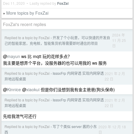
Dec 11, 2020 • Lastly replied by
FoxZai
More topics by FoxZai
»
FoxZai's recent replies
2024 年
Replied to a topic by FoxZai
开发了个小玩意，可以快速的开发自
›
11 月 25
己的智能家居，充电桩，智能售货机等需要即时通信的项目
日
@
mayun
ws 比 mqtt 玩的花样多点？
我主要是想弄个平台，没服务器的也可以用我的 ws 服务
Replied to a topic by FoxZai
IsssxFrp 内网穿透 实现内网穿透
2021 年 2 月
›
22 日
异地远程桌面
@
Kinnice
@
xiaokui
但是你们没想到我有金主爸爸(狗头保命)
Replied to a topic by FoxZai
IsssxFrp 内网穿透 实现内网穿透
2021 年 2 月
›
22 日
异地远程桌面
先给我泄气可还行
Replied to a topic by FoxZai
写了个类似 server 酱的小东
2020 年 12 月 18
›
日
西