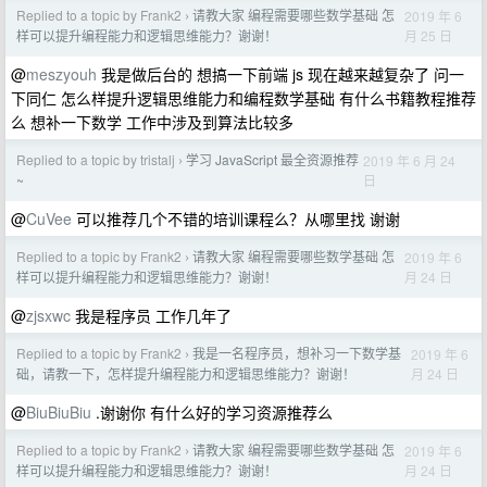
Replied to a topic by Frank2
请教大家 编程需要哪些数学基础 怎
2019 年 6
›
月 25 日
样可以提升编程能力和逻辑思维能力？谢谢！
@
meszyouh
我是做后台的 想搞一下前端 js 现在越来越复杂了 问一
下同仁 怎么样提升逻辑思维能力和编程数学基础 有什么书籍教程推荐
么 想补一下数学 工作中涉及到算法比较多
Replied to a topic by tristalj
学习 JavaScript 最全资源推荐
2019 年 6 月 24
›
日
~
@
CuVee
可以推荐几个不错的培训课程么？从哪里找 谢谢
Replied to a topic by Frank2
请教大家 编程需要哪些数学基础 怎
2019 年 6
›
月 24 日
样可以提升编程能力和逻辑思维能力？谢谢！
@
zjsxwc
我是程序员 工作几年了
Replied to a topic by Frank2
我是一名程序员，想补习一下数学基
2019 年 6
›
月 24 日
础，请教一下，怎样提升编程能力和逻辑思维能力？谢谢！
@
BiuBiuBiu
.谢谢你 有什么好的学习资源推荐么
Replied to a topic by Frank2
请教大家 编程需要哪些数学基础 怎
2019 年 6
›
月 24 日
样可以提升编程能力和逻辑思维能力？谢谢！