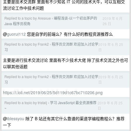
主要是技术交流群 里面有不少知名 IT 公司的技术大牛，可以互相交
流讨论工作中技术问题
Replied to a topic by Aresxue
编程浅谈-以一个初出茅庐的
2019 年 6 月
›
26 日
Java 程序员视角
@
guorui112
您是自学的前端么？有什么好的教程资源推荐么
Replied to a topic by Frank2
程序员交流群 欢迎加入讨论学
2019 年 6 月 25
›
日
习
主要是进行技术交流讨论 里面有不少技术大佬 除了技术交流之外也可
以聊其他话题
Replied to a topic by Frank2
程序员交流群 欢迎加入讨论学
2019 年 6 月 25
›
日
习
https://i.loli.net/2019/06/25/5d119d1c67bc710206.png
Replied to a topic by tristalj
学习 JavaScript 最全资源推荐
2019 年 6 月 25
›
日
~
@
iblessyou
除了 B 站还有其它什么靠谱的渠道学编程教程么？推荐
一下