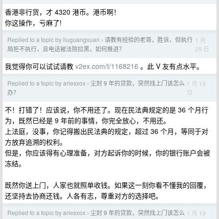
香港非行货，才 4320 港币。港币啊！
你这操作，亏麻了!
Replied to a topic by liuguangxuan
请教有经验的老哥，胜诉，但执行
1 月
›
29 日
局拒不执行，且电话被法院拉黑，如何推进？
我觉得你可以试试请教
v2ex.com/t/1168216
。此 V 友有点水平。
Replied to a topic by ariesxox
尘封 9 年的贷款，突然找上门该怎么
1 月 19
›
日
办？
不！打错了！应该说，你不用还了。现在民法典规定的是 36 个月行
为，既然已经是 9 年前的事情，你完全放心，不用还。
上法庭，没事，你记得搬出民法典的规定，超过 36 个月，等同于对
方放弃追溯的权利。
但是，你应该得有心理准备，对方起诉你的时候，你的银行账户会被
冻结。
既然你送上门，人家也就照单收钱。如果这一刻你看不懂我的回覆，
还坚持去协商还钱。人各有志，尊重对方的选择吧。
Replied to a topic by ariesxox
尘封 9 年的贷款，突然找上门该怎么
1 月 19
›