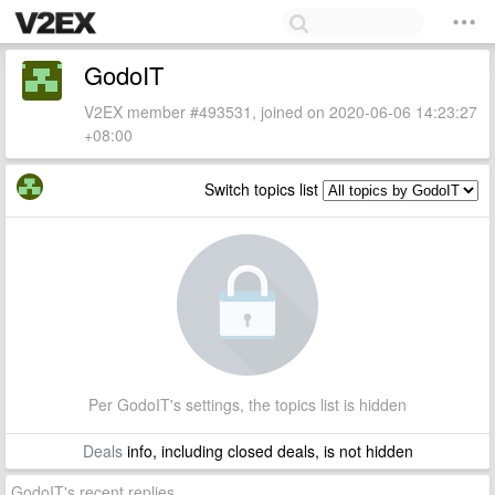
GodoIT
V2EX member #493531, joined on 2020-06-06 14:23:27
+08:00
Switch topics list
Per GodoIT's settings, the topics list is hidden
Deals
info, including closed deals, is not hidden
GodoIT's recent replies