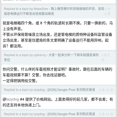
Replied to a topic by MokeSher
晚上睡觉偶尔听到嗡嗡嗡的声音，发现
4 月
›
2 日
高层电梯运行不断发出低频震动噪音
就是电梯箱四个角，或 8 个角的轨道轮长期不换。只要一换新的，马
上没有声音。
不管从环保局管噪音立场出发，还是管电梯的质特种设备科监管设备
立场出发，甚至是住建局的条文里明确了设备运行不能用异响，起
诉？都没用。
Replied to a topic by ujshenry
大家一起来分析一下两车碰撞是谁的
3 月 5
›
日
责任
你问交警，什么样的车载视频才能证明？事故时，跟在后面的车辆的
车载视频算不算？交警，你去找证据吧。
一定得把锅甩给交警。
Replied to a topic by lazydog
[2026] Google Pixel 系列购买渠道
2 月 15 日
›
@
lazydog
#4 提供了价格网站。上面卖得好的前几家，都不会差；有
的还支持本地快递上门。
Replied to a topic by lazydog
[2026] Google Pixel 系列购买渠道
2 月 14 日
›