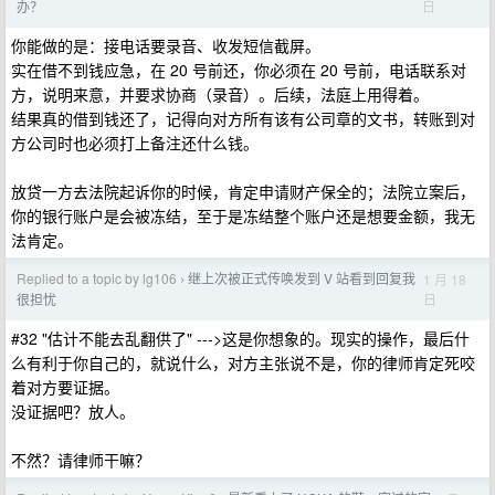
日
办？
你能做的是：接电话要录音、收发短信截屏。
实在借不到钱应急，在 20 号前还，你必须在 20 号前，电话联系对
方，说明来意，并要求协商（录音）。后续，法庭上用得着。
结果真的借到钱还了，记得向对方所有该有公司章的文书，转账到对
方公司时也必须打上备注还什么钱。
放贷一方去法院起诉你的时候，肯定申请财产保全的；法院立案后，
你的银行账户是会被冻结，至于是冻结整个账户还是想要金额，我无
法肯定。
Replied to a topic by lg106
继上次被正式传唤发到 V 站看到回复我
1 月 18
›
日
很担忧
#32 "估计不能去乱翻供了" --->这是你想象的。现实的操作，最后什
么有利于你自己的，就说什么，对方主张说不是，你的律师肯定死咬
着对方要证据。
没证据吧？放人。
不然？请律师干嘛？