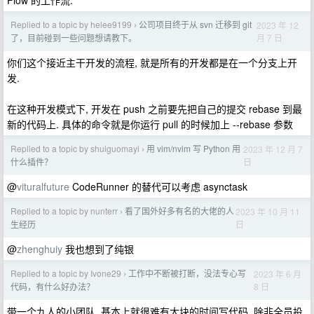
Flow 的工作流.
Replied to a topic by helee9199
公司项目终于从 svn 迁移到 git
2023 年 12
›
月 7 日
了，目前碰到一些问题想请教下。
你们这个接近主干开发的流程, 就是所有的开发都是在一个分支上开
发.
在这种开发模式下, 开发在 push 之前要先把自己的提交 rebase 到最
新的代码上. 具体的命令就是你运行 pull 的时候加上 --rebase 参数
Replied to a topic by shuiguomayi
用 vim/nvim 写 Python 用
2023 年 12 月 7
›
日
什么插件？
@
vituralfuture
CodeRunner 的替代可以考虑 asynctask
Replied to a topic by nunterr
看了国外好多有名的大佬的人
2023 年 10 月 11
›
日
生经历
@
zhenghuiy
我也想到了纯银
Replied to a topic by Ivone29
工作中不断被打断，没法专心写
2023 年 6 月
›
8 日
代码，有什么好办法？
带一个九人的小团队..基本上就很难有大块的时间写代码. 除非全员投