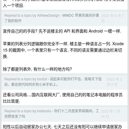
入一个项目.
Replied to a topic by AllNewDesign
WWDC 苹果完美的抄袭
2023 年 6 月 7
›
日
了我的软件
宣传自己的的手段? 先不说楼主的 API 和界面和 Android 一模一样.
苹果的列表分列逻辑跟你完全不一样. 楼主是一种语言占一列. Xcode
15 的截图中, 一个表里只有一个语言, 不同的语言需要通过边栏来切
换.
除了都是列表外, 有什么一样的地方吗?
Replied to a topic by tool2d
说起来可能你们不信，我每天下班
2023 年 2
›
月 2 日
后，都会把代码同步到小米手机上。
还看公司风格....国内互联网大厂, 使用自己的的笔记本电脑的程序员
比比皆是.
Replied to a topic by tmtstudio
你们十二月居家养病期间，工
2023 年 1 月
›
16 日
资照常发了吗
阳性以后自动居家办公七天. 七天之后还没有阳可以继续申请居家办