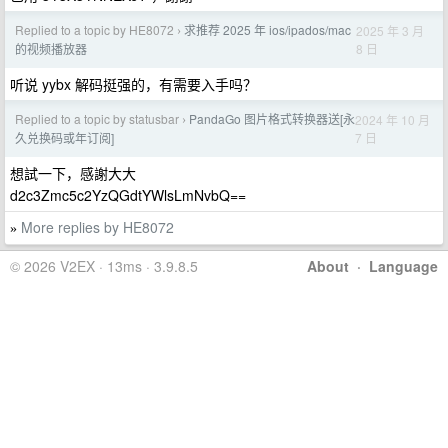
Replied to a topic by HE8072
求推荐 2025 年 ios/ipados/mac
2025 年 3 月
›
8 日
的视频播放器
听说 yybx 解码挺强的，有需要入手吗？
Replied to a topic by statusbar
PandaGo 图片格式转换器送[永
2024 年 10 月
›
7 日
久兑换码或年订阅]
想試一下，感謝大大
d2c3Zmc5c2YzQGdtYWlsLmNvbQ==
More replies by HE8072
»
© 2026 V2EX · 13ms · 3.9.8.5
About
·
Language