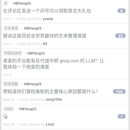
水
•
HMYang33
在评论区发送一个问号可以领取禁言大礼包
8
Jun 6 • Lastly replied by
yesha
分享发现
•
HMYang33
据说这是目前全世界最快的文本推理速度
22
Jun 3 • Lastly replied by
tf2
中转站测评
•
HMYang33
谁家的平台能有反代或中转 groq.com 的 LLM？让
我体验一下他家的速度
Jun 2
职场话题
•
HMYang33
想知道你们曾经离职的主要核心原因都是什么？
106
May 29 • Lastly replied by
song100e
V2EX
•
HMYang33
🤐
1
May 26 • Lastly replied by
Livid