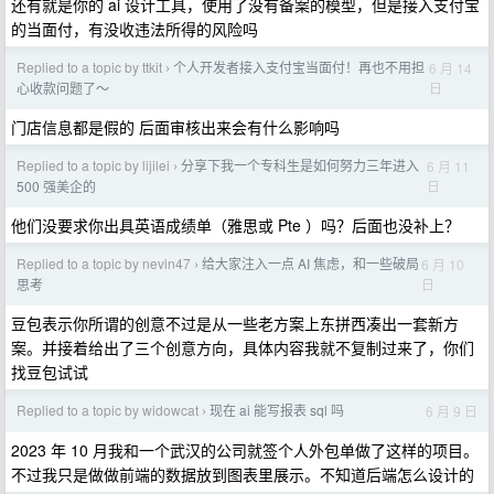
还有就是你的 ai 设计工具，使用了没有备案的模型，但是接入支付宝
的当面付，有没收违法所得的风险吗
Replied to a topic by ttkit
个人开发者接入支付宝当面付！再也不用担
6 月 14
›
日
心收款问题了～
门店信息都是假的 后面审核出来会有什么影响吗
Replied to a topic by lijilei
分享下我一个专科生是如何努力三年进入
6 月 11
›
日
500 强美企的
他们没要求你出具英语成绩单（雅思或 Pte ）吗？后面也没补上？
Replied to a topic by nevin47
给大家注入一点 AI 焦虑，和一些破局
6 月 10
›
日
思考
豆包表示你所谓的创意不过是从一些老方案上东拼西凑出一套新方
案。并接着给出了三个创意方向，具体内容我就不复制过来了，你们
找豆包试试
Replied to a topic by widowcat
现在 ai 能写报表 sql 吗
6 月 9 日
›
2023 年 10 月我和一个武汉的公司就签个人外包单做了这样的项目。
不过我只是做做前端的数据放到图表里展示。不知道后端怎么设计的