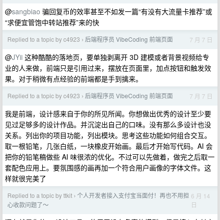
@
sangbiao
骗回复币的效率甚至不如发一篇“有没有大流量卡推荐”或
“求便宜管饱中转站推荐”来的快
Replied to a topic by c4923
后端程序员 VibeCoding 前端页面
7 月 7 日
›
@
JYii
这种酷酷的落地页，要单独剥离开 3D 建模或者背景视频给专
业的人来做，前端只是引用过来，摆放在页面里，加点按钮和触发效
果。对于稍微有点经验的前端都是手到擒来。
Replied to a topic by c4923
后端程序员 VibeCoding 前端页面
7 月 7 日
›
我是前端，设计感来自于你的所见所闻。你想做出优秀的设计至少要
见过足够多的设计作品。并沉淀出自己的口味。没有那么多设计也没
关系。列出你的项目功能，列出模块。思考这些功能如何组合交互。
取一根铅笔，几张白纸，一块橡皮开始画。最后才开始写代码。AI 会
把你的铅笔稿做些 AI 味很浓的优化。不过可以先做着，做完之后取一
套配色应用上。要氛围感的画再加一个符合用户画像的字体文件。这
样就很完美了
Replied to a topic by ttkit
个人开发者接入支付宝当面付！再也不用担
6 月 14
›
日
心收款问题了～