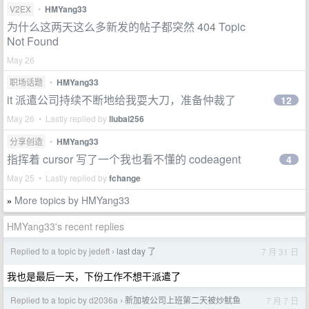
V2EX
•
HMYang33
为什么这两天这么多新发的帖子都突然 404 Topic
Not Found
May 26
职场话题
•
HMYang33
it 派遣公司持续不断地给我耍大刀，准备仲裁了
12
May 26 • Lastly replied by
liubai256
分享创造
•
HMYang33
指挥着 cursor 写了一个我也看不懂的 codeagent
4
May 25 • Lastly replied by
fchange
More topics by HMYang33
»
HMYang33's recent replies
Replied to a topic by jedeft
last day 了
7 月 31 日
›
我也是最后一天，下份工作不想干派遣了
Replied to a topic by d2036a
新加坡公司上班第二天被炒鱿鱼
7 月 7 日
›