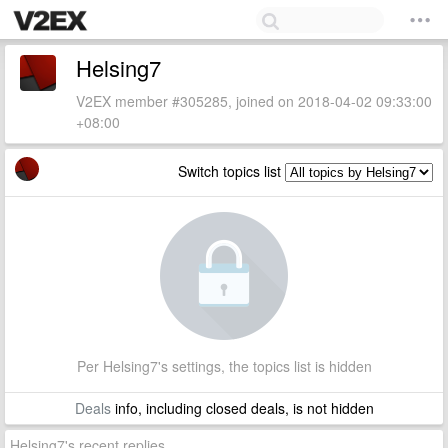
Helsing7
V2EX member #305285, joined on 2018-04-02 09:33:00
+08:00
Switch topics list
Per Helsing7's settings, the topics list is hidden
Deals
info, including closed deals, is not hidden
Helsing7's recent replies