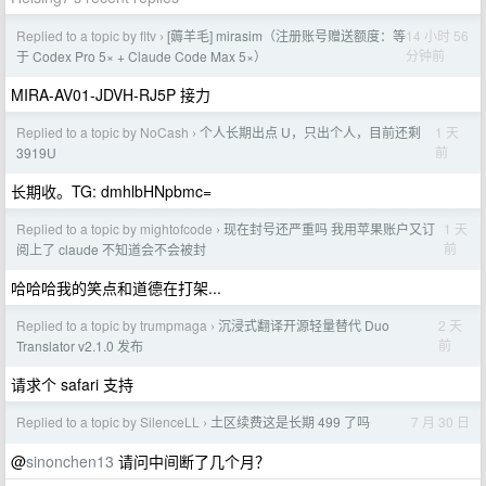
Replied to a topic by fltv
[薅羊毛] mirasim（注册账号赠送额度：等
14 小时 56
›
分钟前
于 Codex Pro 5× + Claude Code Max 5×）
MIRA-AV01-JDVH-RJ5P 接力
Replied to a topic by NoCash
个人长期出点 U，只出个人，目前还剩
1 天
›
前
3919U
长期收。TG: dmhlbHNpbmc=
Replied to a topic by mightofcode
现在封号还严重吗 我用苹果账户又订
1 天
›
前
阅上了 claude 不知道会不会被封
哈哈哈我的笑点和道德在打架...
Replied to a topic by trumpmaga
沉浸式翻译开源轻量替代 Duo
2 天
›
前
Translator v2.1.0 发布
请求个 safari 支持
Replied to a topic by SilenceLL
土区续费这是长期 499 了吗
7 月 30 日
›
@
sinonchen13
请问中间断了几个月？