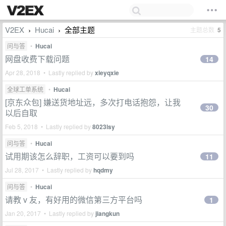
V2EX
Hucai
全部主题
主题总数
5
›
›
问与答
•
Hucai
网盘收费下载问题
14
Apr 28, 2018 • Lastly replied by
xieyqxie
全球工单系统
•
Hucai
[京东众包] 嫌送货地址远，多次打电话抱怨，让我
30
以后自取
Feb 5, 2018 • Lastly replied by
8023lsy
问与答
•
Hucai
试用期该怎么辞职，工资可以要到吗
11
Jul 28, 2017 • Lastly replied by
hqdmy
问与答
•
Hucai
请教 v 友，有好用的微信第三方平台吗
1
Jan 20, 2017 • Lastly replied by
jiangkun