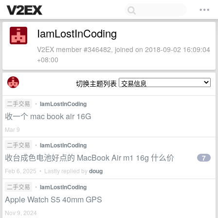
IamLostInCoding
V2EX member #346482, joined on 2018-09-02 16:09:04
+08:00
切换主题列表
二手交易
•
IamLostInCoding
收一个 mac book air 16G
Mar 9
二手交易
•
IamLostInCoding
收台成色电池好点的 MacBook Air m1 16g 什么价
7
Feb 6, 2025 • Lastly replied by
doug
二手交易
•
IamLostInCoding
Apple Watch S5 40mm GPS
Nov 9, 2024