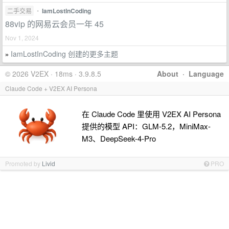
二手交易
•
IamLostInCoding
88vip 的网易云会员一年 45
Nov 1, 2024
IamLostInCoding 创建的更多主题
»
© 2026 V2EX · 18ms · 3.9.8.5
About
·
Language
Claude Code + V2EX AI Persona
在 Claude Code 里使用 V2EX AI Persona
提供的模型 API：GLM-5.2，MiniMax-
M3、DeepSeek-4-Pro
Promoted by
Livid
PRO