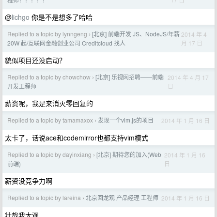
@
lichgo
你是不是想多了哈哈
Replied to a topic by lynngeng
[北京] 前端开发 JS、NodeJS/年薪
2014 年 4
›
月 17 日
20W 起/互联网金融创业公司 Creditcloud 找人
貌似项目还没启动？
Replied to a topic by chowchow
[北京] 乐视网招聘——前端
2014 年 4 月 17
›
日
开发工程师
薪资呢，我是来消灭零回复的
Replied to a topic by tamamaxox
发现一个vim.js的项目
2014 年 1 月 16 日
›
太卡了，话说ace和codemirror也都支持vim模式
Replied to a topic by dayinxiang
[北京] 期待您的加入(Web
2014 年 1 月 16
›
日
前端)
薪资没竞争力啊
Replied to a topic by lareina
北京回龙观 产品经理 工程师
2014 年 1 月 16 日
›
壮哉我大观