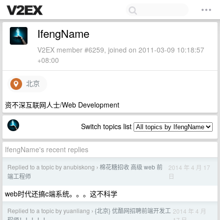
IfengName
V2EX member #6259, joined on 2011-03-09 10:18:57
+08:00
北京
资不深互联网人士/Web Development
Switch topics list
IfengName's recent replies
Replied to a topic by anubiskong
棉花糖招收 高级 web 前
2014 年 4 月 17
›
日
端工程师
web时代还搞c端系统。。。这不科学
Replied to a topic by yuanliang
{北京} 优酷网招聘前端开发工
2014 年 4 月
›
17 日
程师！！！！！