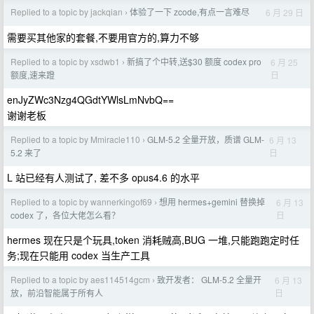
Replied to a topic by jackqian
体验了一下 zcode,有点一言难尽
6 月 29 日
›
需要买其他家的套餐,不要用官方的,算力不够
Replied to a topic by xsdwb1
新搞了个中转,送$30 额度 codex pro
6 月 25
›
日
额度,速来蹬
enJyZWc3Nzg4QGdtYWlsLmNvbQ==
谢谢老板
Replied to a topic by Mmiracle110
GLM-5.2 全量开放，质谱 GLM-
6 月 13
›
日
5.2 来了
L 站已经有人测试了, 差不多 opus4.6 的水平
Replied to a topic by wannerkingof69
想用 hermes+gemini 替换掉
6 月 13
›
日
codex 了，各位大佬怎么看？
hermes 现在只是个玩具,token 消耗贼高,BUG 一堆,只能跑跑定时任
务;现在只能用 codex 当生产工具
Replied to a topic by aes114514gcm
致开发者： GLM-5.2 全量开
6 月 13
›
日
放，前沿智能属于所有人