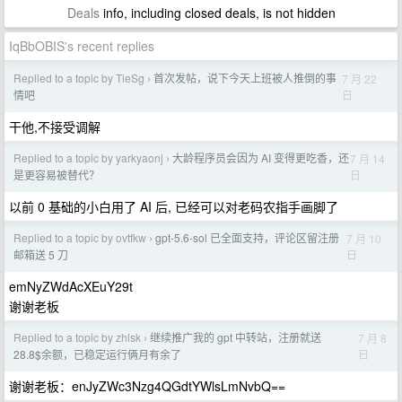
Deals
info, including closed deals, is not hidden
IqBbOBIS's recent replies
Replied to a topic by TieSg
首次发帖，说下今天上班被人推倒的事
7 月 22
›
日
情吧
干他,不接受调解
Replied to a topic by yarkyaonj
大龄程序员会因为 AI 变得更吃香，还
7 月 14
›
日
是更容易被替代？
以前 0 基础的小白用了 AI 后, 已经可以对老码农指手画脚了
Replied to a topic by ovtfkw
gpt-5.6-sol 已全面支持，评论区留注册
7 月 10
›
日
邮箱送 5 刀
emNyZWdAcXEuY29t
谢谢老板
Replied to a topic by zhlsk
继续推广我的 gpt 中转站，注册就送
7 月 8
›
日
28.8$余额，已稳定运行俩月有余了
谢谢老板：enJyZWc3Nzg4QGdtYWlsLmNvbQ==