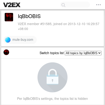
IqBbOBIS
V2EX member #51585, joined on 2013-12-10 16:29:57
+08:00
mule-buy.com
Switch topics list
Per IqBbOBIS's settings, the topics list is hidden