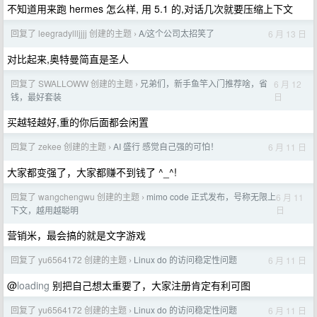
不知道用来跑 hermes 怎么样, 用 5.1 的,对话几次就要压缩上下文
回复了 leegradyllljjjj 创建的主题
A/这个公司太招笑了
6 月 13 日
›
对比起来,奥特曼简直是圣人
回复了 SWALLOWW 创建的主题
兄弟们，新手鱼竿入门推荐啥，省
6 月 12
›
日
钱，最好套装
买越轻越好,重的你后面都会闲置
回复了 zekee 创建的主题
AI 盛行 感觉自己强的可怕！
6 月 11 日
›
大家都变强了，大家都赚不到钱了 ^_^!
回复了 wangchengwu 创建的主题
mimo code 正式发布，号称无限上
6 月 11
›
日
下文，越用越聪明
营销米，最会搞的就是文字游戏
回复了 yu6564172 创建的主题
Linux do 的访问稳定性问题
6 月 11 日
›
@
loading
别把自己想太重要了，大家注册肯定有利可图
回复了 yu6564172 创建的主题
Linux do 的访问稳定性问题
6 月 11 日
›