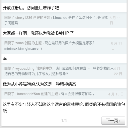
开放注册后，访问量巨增炸了吧
回复了 cfmxy1236 创建的主题
Linux .do 是挂了么访问不了, 是我梯
6 月 11
›
日
子问题吗
大家都一样啊，我还以为我被 BAN IP 了
回复了 zains 创建的主题
现在最好用的国产大模型是哪家？
6 月 11
›
日
minimax,kimi,glm,qwen？
ds
回复了 wyqpadding 创建的主题
请问应该如何理解当下一些养宠物的人
4 月
›
22 日
把自己的宠物称呼为儿子或女儿这种现象?
做为从小养猫狗的,认为这是一种精神病态
回复了 HammondY5an 创建的主题
有人会觉得很可怕吗 ，
4 月 15 日
›
这里有不少年轻人不知道这个远古的意林梗哈, 同类的还有德国的油包
纸
1/4