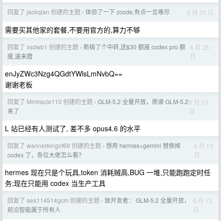
回复了 jackqian 创建的主题
体验了一下 zcode,有点一言难尽
6 月 29 日
›
需要买其他家的套餐,不要用官方的,算力不够
回复了 xsdwb1 创建的主题
新搞了个中转,送$30 额度 codex pro 额
6 月 25
›
日
度,速来蹬
enJyZWc3Nzg4QGdtYWlsLmNvbQ==
谢谢老板
回复了 Mmiracle110 创建的主题
GLM-5.2 全量开放，质谱 GLM-5.2
6 月 13
›
日
来了
L 站已经有人测试了, 差不多 opus4.6 的水平
回复了 wannerkingof69 创建的主题
想用 hermes+gemini 替换掉
6 月 13
›
日
codex 了，各位大佬怎么看？
hermes 现在只是个玩具,token 消耗贼高,BUG 一堆,只能跑跑定时任
务;现在只能用 codex 当生产工具
回复了 aes114514gcm 创建的主题
致开发者： GLM-5.2 全量开放，
6 月 13
›
日
前沿智能属于所有人