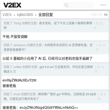
V2EX
IqBbOBIS
全部回复
回复总数
68
›
›
回复了 TieSg 创建的主题
首次发帖，说下今天上班被人推倒的事情
7 月 22
›
日
吧
干他,不接受调解
回复了 yarkyaonj 创建的主题
大龄程序员会因为 AI 变得更吃香，还
7 月 14
›
日
是更容易被替代？
以前 0 基础的小白用了 AI 后, 已经可以对老码农指手画脚了
回复了 ovtfkw 创建的主题
gpt-5.6-sol 已全面支持，评论区留注册邮
7 月 10
›
日
箱送 5 刀
emNyZWdAcXEuY29t
谢谢老板
回复了 zhlsk 创建的主题
继续推广我的 gpt 中转站，注册就送 28.8$余
7 月 8
›
日
额，已稳定运行俩月有余了
谢谢老板：enJyZWc3Nzg4QGdtYWlsLmNvbQ==