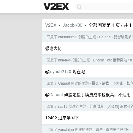
V2EX
JacobK30
全部回复第 1 页 / 共 1
›
›
回复了
carson8899
创建的主题
Solana
我想给兄弟
›
›
感谢大佬
回复了
kirieievk
创建的主题
Bitcoin
btc 重新突破 1
›
›
@
joyhub2140
现在呢
回复了
Caaaat
创建的主题
投资
请教一下大家，如
›
›
@
Caaaat
碎股定投手续费成本也很高，不适用
回复了
rap16
创建的主题
分享创造
[送会员] 追女
›
›
12402 过来学习下
回复了
yanxinjoe
创建的主题
香港
香港平价住宿～
›
›