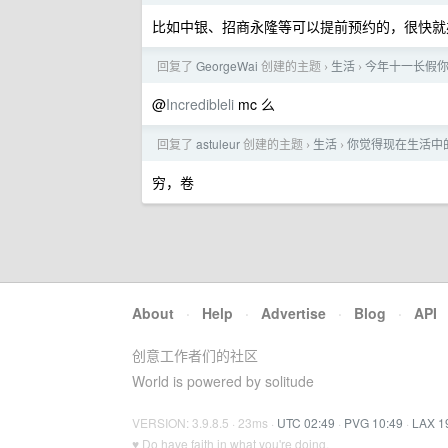
比如中银、招商永隆等可以提前预约的，很快就
回复了
GeorgeWai
创建的主题
生活
今年十一长假
›
›
@
Incredibleli
mc 么
回复了
astuleur
创建的主题
生活
你觉得现在生活中
›
›
穷，卷
About
·
Help
·
Advertise
·
Blog
·
API
创意工作者们的社区
World is powered by solitude
VERSION: 3.9.8.5 · 23ms ·
UTC 02:49
·
PVG 10:49
·
LAX 1
♥ Do have faith in what you're doing.