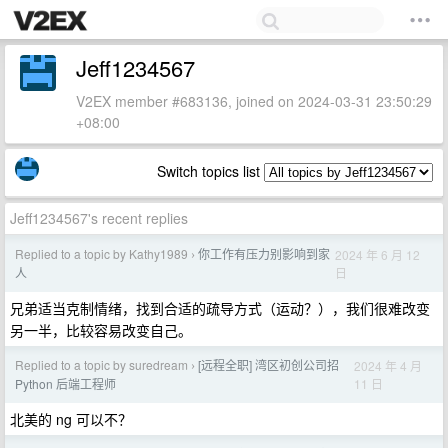
Jeff1234567
V2EX member #683136, joined on 2024-03-31 23:50:29
+08:00
Switch topics list
Jeff1234567's recent replies
Replied to a topic by Kathy1989
你工作有压力别影响到家
2024 年 6 月 12
›
日
人
兄弟适当克制情绪，找到合适的疏导方式（运动？），我们很难改变
另一半，比较容易改变自己。
Replied to a topic by suredream
[远程全职] 湾区初创公司招
2024 年 4 月
›
11 日
Python 后端工程师
北美的 ng 可以不？