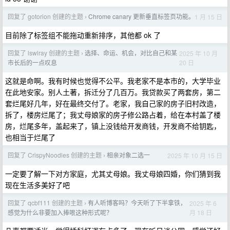
回复了 gotorion 创建的主题
Chrome canary 更新垂直标签页功能。
1 月 15 日
›
目前除了标签组不能拖动重新排序，其他都 ok 了
回复了 lswlray 创建的主题
选择、命运、机会，对比自己和某
2025 年 10 月
›
20 日
市长后的一点叹息
这就是命啊。我有时候也觉得不公平。我老家不是本市的，大学毕业
在此地安家。别人土著，拆迁分了几百万。我贷款买了两套房，第二
套烂尾好几年，好在最终交付了。老家，我自己家的房子旧村改造，
拆了，楼房烂尾了；我丈母娘家的房子修公路占着，给在本村盖了楼
房，烂尾多年，盖起来了，镇上没钱给开发商钱，开发商不给钥匙，
也相当于烂尾了
回复了 CrispyNoodles 创建的主题
相亲对象二选一
2025 年 10 月 15 日
›
一定要了解一下对方家庭，尤其丈母娘。我丈母娘四婚，你们猜到我
现在生活多美好了吧
回复了 qcbf111 创建的主题
有人听博客吗？今天听了下半拿铁，
2025 年 6
›
月 18 日
感觉为什么非要加入捧哏这种形式呢？