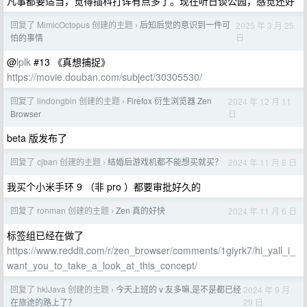
凡事都要适当，觉得插科打诨有点多了。现在听日谈公园，感觉还好
回复了 MimicOctopus 创建的主题
后知后觉的意识到一件可
2025 年 3 月 25
›
日
怕的事情
@
lplk
#13 《真想捕捉》
https://movie.douban.com/subject/30305530/
回复了 lindongbin 创建的主题
Firefox 衍生浏览器 Zen
2024 年 12 月 11
›
日
Browser
beta 版发布了
回复了 cjban 创建的主题
结婚后游戏机都不能想买就买？
2024 年 11 月 8 日
›
我买个小米手环 9 （非 pro ）都要审批好久的
回复了 ronman 创建的主题
Zen 真的好快
2024 年 11 月 6 日
›
标签组已经在做了
https://www.reddit.com/r/zen_browser/comments/1giyrk7/hi_yall_i_
want_you_to_take_a_look_at_this_concept/
回复了 hkiJava 创建的主题
今天上班的 v 友多嘛,是不是都已经
2024 年 9 月
›
29 日
在旅途的路上了？