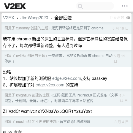
V2EX
JimWang2020
全部回复
回复总数
40
›
›
回复了 xuromky 创建的主题
兜兜转转最终还是回到了 chrome
5 月 19 日
›
我在用 chrome 新出的原生的垂直标签，但是它标签栏的宽度经常保
存不了，每次都得重新调整。有人遇到过吗
回复了 evilHa 创建的主题
一觉醒来， V2EX Polish 被 chrome 自动
5 月 19
›
日
停用了
没啥
1、站长增加了新的测试服
edge.v2ex.com
,支持 passkey
2、扩展增加了对
edge.v2ex.com
的支持
回复了 knightjun 创建的主题
[送码]截图工具 PixPin3.0 正式发布（文字
4 月
›
14 日
识别，长截图，录屏，标注），时隔两年半再来 v 站宣传
ZHVzdC1wcmlvci1oYXN0aWx5QGR1Y2suY29t
回复了 muslim31214 创建的主题
留言送 $5 测试额度
3 月 4 日
›
id 55 谢谢