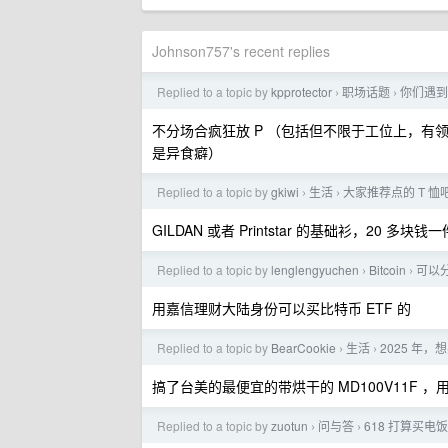
Johnson757's recent replies
Replied to a topic by
kpprotector
职场话题
你们遇到
›
›
不分场合疯狂放 P （包括但不限于工位上，
是异食癖）
Replied to a topic by
gkiwi
生活
大家推荐点的 T 恤
›
›
GILDAN 或者 Printstar 的基础衫，20 
Replied to a topic by
lenglengyuchen
Bitcoin
可以
›
›
用嘉信理财大陆身份可以买比特币 ETF 的
Replied to a topic by
BearCookie
生活
2025 年
›
›
搞了台美的最便宜的带烘干的 MD100V11F
Replied to a topic by
zuotun
问与答
618 打算买
›
›