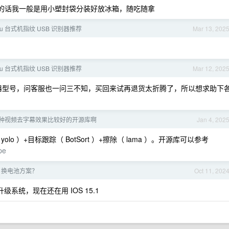
生虫的话我一般是用小塑封袋分装好放冰箱，随吃随拿
ntu 台式机指纹 USB 识别器推荐
Mar 13, 202
ntu 台式机指纹 USB 识别器推荐
Mar 12, 202
感器型号，问客服也一问三不知，买回来试再退货太折腾了，所以想求助下
种视频去字幕效果比较好的开源库啊
Jan 4, 202
 ）+目标跟踪（ BotSort ）+擦除（ lama ）。开源库可以参考
pe
Pro 换电池方案？
Oct 11, 202
级系统，现在还在用 IOS 15.1