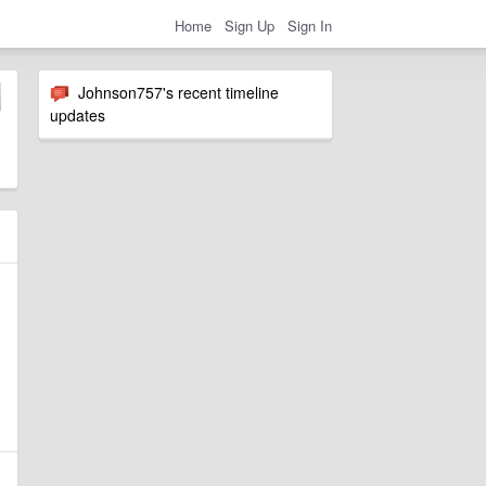
Home
Sign Up
Sign In
Johnson757's recent timeline
updates