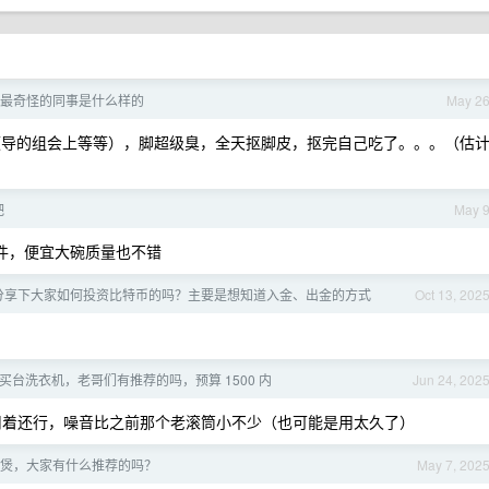
最奇怪的同事是什么样的
May 2
有领导的组会上等等），脚超级臭，全天抠脚皮，抠完自己吃了。。。（估
吧
May 
多块钱一件，便宜大碗质量也不错
分享下大家如何投资比特币的吗？主要是想知道入金、出金的方式
Oct 13, 202
，想买台洗衣机，老哥们有推荐的吗，预算 1500 内
Jun 24, 202
 ，用着还行，噪音比之前那个老滚筒小不少（也可能是用太久了）
电饭煲，大家有什么推荐的吗？
May 7, 202