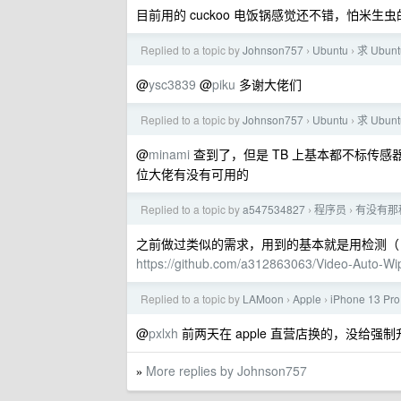
目前用的 cuckoo 电饭锅感觉还不错，怕米
Replied to a topic by
Johnson757
Ubuntu
求 Ubu
›
›
@
ysc3839
@
piku
多谢大佬们
Replied to a topic by
Johnson757
Ubuntu
求 Ubu
›
›
@
minami
查到了，但是 TB 上基本都不标传
位大佬有没有可用的
Replied to a topic by
a547534827
程序员
有没有那
›
›
之前做过类似的需求，用到的基本就是用检测（ yolo
https://github.com/a312863063/Video-Auto-Wi
Replied to a topic by
LAMoon
Apple
iPhone 13 
›
›
@
pxlxh
前两天在 apple 直营店换的，没给强制升
More replies by Johnson757
»