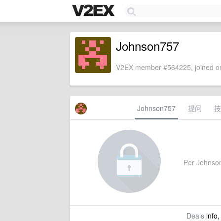
Johnson757
V2EX member #564225, joined on
Johnson757
提问
技
Per Johnson7
Deals
info,