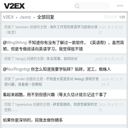
V2EX
Jsonz
全部回复
回复总数
120
›
›
回复了 leeolsen 创建的主题
海外工作党的英语学习经验分享
2025 年 8 月 26
›
日
（长文）
@
WngShhng
不知道你有没有了解过一款软件，《英语帮》，虽然简
陋，但是专做阅读向英语学习，我觉得挺不错
回复了 liangcj 创建的主题
失业突袭，如何应对
2025 年 8 月 19 日
›
@
NxxRngjnbgj
你怎么知道我要学贴砖？贴砖，泥工，蜘蛛人
回复了 jamfer 创建的主题
不知道大家是否对 Webgl 游戏开发
2024 年 12 月
›
25 日
感兴趣，准备做一些教程
看起来超酷，用不到但感兴趣（等太久估计就忘记这个事了
回复了 hyperprice 创建的主题
研发管理岗，但感觉被架的空
2024 年 6 月 17
›
日
空的……
如果你是深圳的，招我去做你嫡系