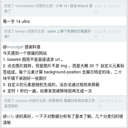
回复了 charlieethan 创建的主题
小米 14 / 骁龙 8Gen3 发
2023 年 10 月 27
›
日
布了
等一手 14 ultra
回复了 kekeyu 创建的主题
safari 上哪个拓展的拦截最好
2023 年 10 月 25
›
日
用？
@
muzuiget
感谢科普
今天遇到一个很骚的网站
1. base64 图而不是直接请求 url 。
2. 点击图片跳转，但是图片不是 img ，而是大概 20 个 自定义元素标
签组成，每个元素计算 background-position 去展示特定的块，二十
块平铺下来刚好一张图片
3. 自定义的元素是随机生成的，没办法通过规则来屏蔽
4. 定时 1 秒扫一遍，如果发现被移除就再生成一次
回复了 zealboy 创建的主题
好奇求问: 数据分析的日常工作
2023 年 9 月 23
›
日
是怎样的
@
czfy
讲的真好，一下子对数据分析有了基本了解。几个分类归的很
清晰