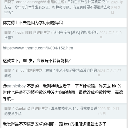
回复了 xscanqianmeng666 创建的主题
目前在京外包计算机薪资 9k
2024 年
›
6 月 3
左右，今年专升本毕业有双证，打算考专硕。有点纠结要不要继续去考
日
学历？
你觉得上不去是因为学历问题吗🤔
回复了 hepin1989 创建的主题
请问有没有 [适老] 的智能手机
2024 年 3 月 9
›
日
推荐？
https://www.ithome.com/0/694/152.htm
这款看下，89 岁，应该玩不转智能机？
回复了 Sindo 创建的主题
解决了小米手机谷歌地图没方向的
2024 年 2 月 27
›
日
问题
@
pathletboy
不是的，我刚特地去看了一下有给权限。昨天去 hk 的
时候也是很不习惯谷歌这种没方向的地图，最后改成谷歌搜索，高德
导航...
回复了 CaptainD 创建的主题
准备换掉小米 14，寻找更合适
2023 年 12 月
›
18 日
的安卓手机
我觉得最不习惯是安卓的相册，跟 ios 的相册逻辑差太多了