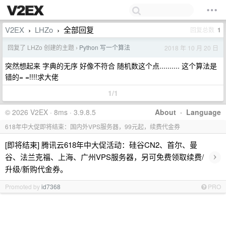
V2EX
LHZo
全部回复
回复总数
1
›
›
回复了 LHZo 创建的主题
Python 写一个算法
2018 年 10 月 20 日
›
突然想起来 字典的无序 好像不符合 随机数这个点.......... 这个算法是
错的= =!!!!求大佬
1/1
© 2026 V2EX · 8ms · 3.9.8.5
About
·
Language
618年中大促即将结束：国内外VPS服务器，99元起，续费代金券
[即将结束] 腾讯云618年中大促活动：硅谷CN2、首尔、曼
›
谷、法兰克福、上海、广州VPS服务器，另可免费领取续费/
升级/新购代金券。
Promoted by
id7368
PRO