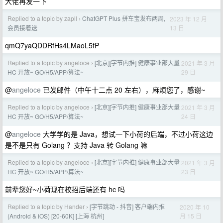
大佬再发一下
Replied to a topic by zapll
ChatGPT Plus 拼车宝发布两周,
2023 年 12 月
›
13 日
会员接着送
qmQ7yaQDDRfHs4LMaoL5fP
Replied to a topic by angeloce
[北京][字节内推] 健康事业部大量
2021 年 3 月
›
29 日
HC 开放~ GO/H5/APP/算法~
@
angeloce
已发邮件（中午十二点 20 左右），麻烦您了，感谢~
Replied to a topic by angeloce
[北京][字节内推] 健康事业部大量
2021 年 3 月
›
24 日
HC 开放~ GO/H5/APP/算法~
@
angeloce
大学学的是 Java，想试一下小荷的后端，不过小荷这边
是不是只有 Golang ？支持 Java 转 Golang 嘛
Replied to a topic by angeloce
[北京][字节内推] 健康事业部大量
2021 年 3 月
›
23 日
HC 开放~ GO/H5/APP/算法~
前辈您好~小荷现在校招后端还有 hc 吗
Replied to a topic by Hander
[字节跳动 - 抖音] 客户端内推
2020 年 10
›
月 15 日
(Android & iOS) [20-60K] [上海 杭州]