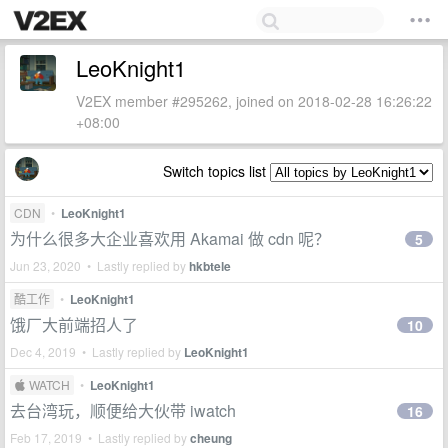
LeoKnight1
V2EX member #295262, joined on 2018-02-28 16:26:22
+08:00
Switch topics list
CDN
•
LeoKnight1
为什么很多大企业喜欢用 Akamai 做 cdn 呢？
5
Jun 23, 2020 • Lastly replied by
hkbtele
酷工作
•
LeoKnight1
饿厂大前端招人了
10
Dec 4, 2019 • Lastly replied by
LeoKnight1
 WATCH
•
LeoKnight1
去台湾玩，顺便给大伙带 iwatch
16
Feb 17, 2019 • Lastly replied by
cheung