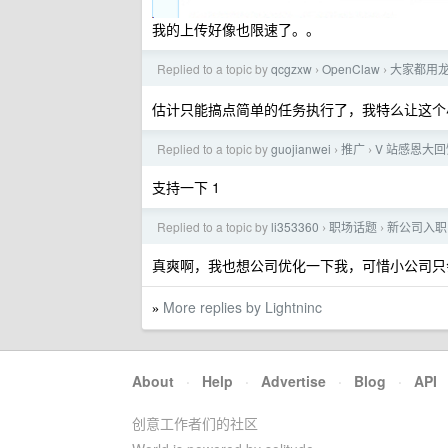
我的上传好像也限速了。。
Replied to a topic by
qcgzxw
OpenClaw
大家都用龙
›
›
估计只能搞点简单的任务执行了，我特么让这个小龙
Replied to a topic by
guojianwei
推广
V 站感恩大
›
›
支持一下 1
Replied to a topic by
li353360
职场话题
新公司入职 8
›
›
真爽啊，我也想公司优化一下我，可惜小公司只
More replies by Lightninc
»
About
·
Help
·
Advertise
·
Blog
·
API
创意工作者们的社区