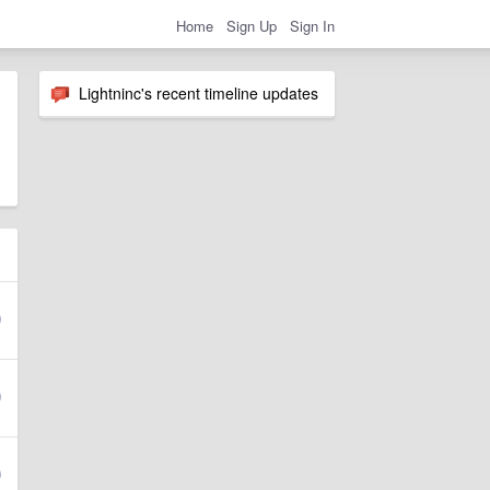
Home
Sign Up
Sign In
Lightninc's recent timeline updates