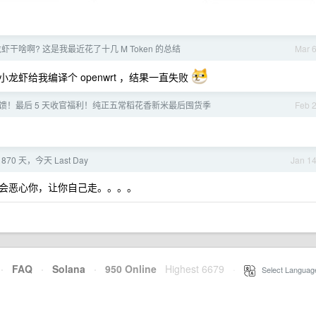
虾干啥啊? 这是我最近花了十几 M Token 的总结
Mar 
虾给我编译个 openwrt ，结果一直失败
回馈！最后 5 天收官福利！纯正五常稻花香新米最后囤货季
Feb 
70 天，今天 Last Day
Jan 1
会恶心你，让你自己走。。。。
·
FAQ
·
Solana
·
950 Online
Highest 6679
·
Select Languag