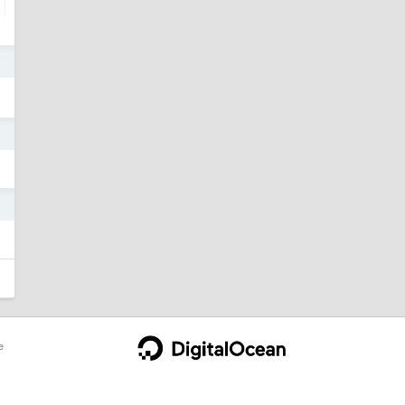
6
2
4
e