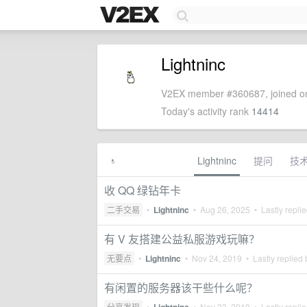
Lightninc
V2EX member #360687, joined on
Today's activity rank
14414
Lightninc
提问
技
收 QQ 绿钻年卡
二手交易
•
Lightninc
•
Aug 26, 2025
• Lastly repli
有 V 友搭建公益私服游戏玩嘛？
无要点
•
Lightninc
•
Nov 24, 2019
• Lastly replied
有闲置的服务器该干些什么呢？
分享发现
•
•
Nov 23, 2019
• Lastly repli