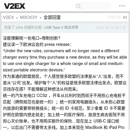
V2EX
M0CK3Y
全部回复
回复总数
62
›
›
回复了 v2ka 创建的主题
USB Type C 统治世界
2022 年 10 月 5 日
›
没能理解统一充电口=限制创新?
建议读一下欧洲议会的 press release：
“Under the new rules, consumers will no longer need a different
charger every time they purchase a new device, as they will be able
to use one single charger for a whole range of small and medium-
sized portable electronic devices.”
作为普通的欧盟居民，个人感觉很多欧盟的法律是从“人”出发，而不
是从“公司”出发。保护每个“人”的权益是很多欧盟法律出发点。欧盟议
员找存在感？不能理解这种想法从何而来。
统一的汽车充电口 CCS2 ，开车从比利时到西班牙不用担心充电桩不
匹配（牌照规范也是统一的）；统一的家用电器插头，从未担心欧盟
内旅游的需要带转换插头；统一的 ID 卡规范，至少拿着 ID 卡不需要
护照在欧盟内想走就走；加上统一的医疗保险，旅游生病去医院不用
担心天价账单，也不用购买额外的保险…现在加上 USB-C 接口统
一，以后出门不需要带太多线。加上本来现在 MacBook 和 iPad Pro