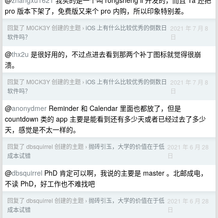
@
zhangxu1621
我买的是一个叫 rongsheng li 开发的，而且 Ta 还把
pro 版本下架了，免费版又来个 pro 内购，所以印象特别差。
回复了 M0CK3Y 创建的主题
iOS 上有什么比较优秀的倒数日
2021 年 7 月 8
›
日
软件吗？
@
thx2u
是很好用的，不过点进去看到那两个补丁图标就觉得很崩
溃。
回复了 M0CK3Y 创建的主题
iOS 上有什么比较优秀的倒数日
2021 年 7 月 8
›
日
软件吗？
@
anonydmer
Reminder 和 Calendar 里面也都放了，但是
countdown 类的 app 主要是能看到还有多少天或者已经过去了多少
天，感觉是不太一样的。
回复了 dbsquirrel 创建的主题
抛砖引玉，大学的价值在于低
2021 年 6 月 28
›
日
成本试错
@
dbsquirrel
PhD 肯定可以啊，我说的主要是 master 。北邮成电，
不读 PhD，好工作也不难找吧
回复了 dbsquirrel 创建的主题
抛砖引玉，大学的价值在于低
2021 年 6 月 28
›
日
成本试错