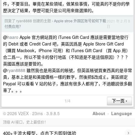
件，不要盲目。畢竟在某些領域，做某些事情，可能真的不是你的學
歷決定了結果，學歷可能只是公司用來做選擇的。
回复了 ryan8888 创建的主题
Apple stroe 外国区账号如何下载
2021 年 2 月 8
›
日
付费应用？
@
haaro
Apple 官方網站買的 iTunes Gift Card 應該是需要當地發行
的 Debit 或者 Credit Card 吧，美區因爲是 Apple Store Gift Card
（購買 Macbook，iPhone 可用）和 iTunes Gift Card （買 App 用）
合二爲一，所以不管卡的發行地區（不知道是不是這個原因）？？？
英國區應該是要管的。
@
ryan8888
雖然我也是用英區的賬號，但英區賬號買東西真的是非常
貴，基本上就是和美國價格一樣的數字，然後把$改成￡。美區綁定
Paypal 可以看看 V 站的帖子，應該有很多人都用了，不過聽説很多翻
車了。。。
1/4
© 2026 V2EX · 23ms · 3.9.8.5
About
·
Language
顶级 AI 接口，史上最低价！
›
400+主流大模型，点击下方即刻体验