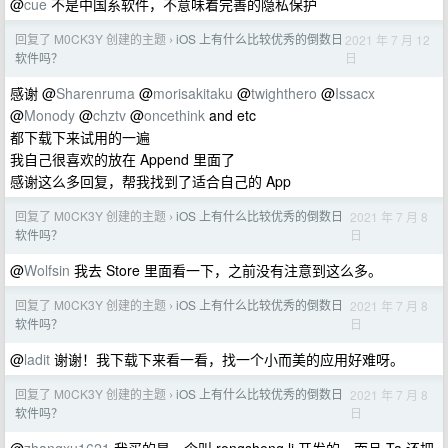
@
cue
不是中国系软件，不意味着完善的隐私保护
回复了 M0CK3Y 创建的主题
iOS 上有什么比较优秀的倒数日
2021 年 7 月 12
›
日
软件吗？
感谢 @
Sharenruma
@
morisakitaku
@
twighthero
@
Issacx
@
Monody
@
chztv
@
oncethink
and etc
都下载下来试用的一遍
我自己很喜欢的放在 Append 里面了
感谢这么多回复，帮我找到了适合自己的 App
回复了 M0CK3Y 创建的主题
iOS 上有什么比较优秀的倒数日
2021 年 7 月 8
›
日
软件吗？
@
Wolfsin
我去 Store 里面看一下，之前没有注意到这么多。
回复了 M0CK3Y 创建的主题
iOS 上有什么比较优秀的倒数日
2021 年 7 月 8
›
日
软件吗？
@
ladit
谢谢！我下载下来看一看，找一个小而美的应用好难呀。
回复了 M0CK3Y 创建的主题
iOS 上有什么比较优秀的倒数日
2021 年 7 月 8
›
日
软件吗？