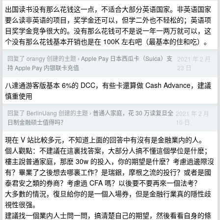
出国读书没有那么花钱这一点，不适合大部分英语国家。非英语国家
要么读非英语的项目，奖学金还可以，但学二外也不轻松的；英语项
目奖学金竞争很大的。没有那么花钱可不是说一年一两万就可以，这
个没有那么花钱基本开销也是在 100K 左右吧（最基本的住和吃）。
回复了 orangy 创建的主题
Apple Pay 日本西瓜卡（Suica）支
2021 年 2 月
›
23 日
持 Apple Pay 内银联卡充值
八達通游客版基本 6%的 DCC，有些卡還算做 Cash Advance，建議
慎重使用
回复了 BerlinUang 创建的主题
普通人家庭，花 30 万读复旦全
2021 年 2 月
›
10 日
日制金融硕士值得吗？
現在 V 站比較多元，不知道上面的回答中有沒有是金融業内的人。
個人觀點：不建議在這裏找答案，大部分人搞不懂這個學位是什麽；
樓主說普通家庭，那麽 30w 的投入，你的期望是什麽？考慮過邊際沒
有？畢業了之後想去哪裏工作？是瑞銀，摩根之流的投行？或者是國
泰君安之類的券商？考慮過 CFA 嗎？以後要不要再來一個法考？
大多數的情況，復旦給你的是一個入場券，但是金融行業真的隱性歧
視性很强。
建議找一個業内人士問一問，搞清楚自己的期望，然後看看自身的條