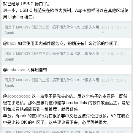
就已经是 USB-C 接口了。
退一步，USB-C 规范只在欧盟内强制，Apple 照样可以在其他区域使
用 Lighting 接口。
回复了 M0CK3Y 创建的主题
搞不懂为什么 iOS 上很多人用
2021 年 12 月 3
›
日
Spark
@
bao3
如果使用国内邮件服务商，的确没有什么讨论的空间了。
回复了 M0CK3Y 创建的主题
搞不懂为什么 iOS 上很多人用
2021 年 12 月 3
›
日
Spark
@
makelove
同样用自带
回复了 M0CK3Y 创建的主题
搞不懂为什么 iOS 上很多人用
2021 年 12 月 3
›
日
Spark
@
Jooooooooo
这一点倒不是我关心的。发这个帖子的本意是，既然
很在乎隐私，那么应该对这种储存 credentials 的软件敬而远之，没想
到每次看帖都能看到一堆推荐，就很疑惑。
毕竟，Spark 的这种行为在很多非中文社区被讨论过很多，V2 在我心
中是比较 OK 的社区了。这些评论看下来，心里落差很大。
回复了 M0CK3Y 创建的主题
搞不懂为什么 iOS 上很多人用
2021 年 12 月 2
›