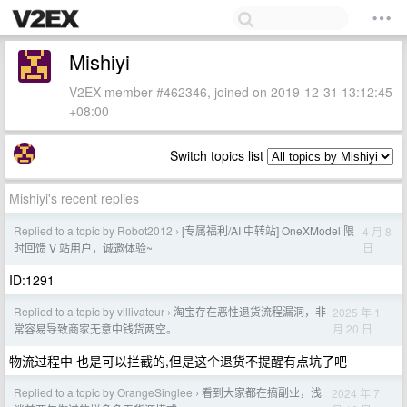
Mishiyi
V2EX member #462346, joined on 2019-12-31 13:12:45
+08:00
Switch topics list
Mishiyi's recent replies
Replied to a topic by Robot2012
[专属福利/AI 中转站] OneXModel 限
4 月 8
›
日
时回馈 V 站用户，诚邀体验~
ID:1291
Replied to a topic by villivateur
淘宝存在恶性退货流程漏洞，非
2025 年 1
›
月 20 日
常容易导致商家无意中钱货两空。
物流过程中 也是可以拦截的,但是这个退货不提醒有点坑了吧
Replied to a topic by OrangeSinglee
看到大家都在搞副业，浅
2024 年 7
›