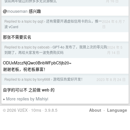
月 16 日
谈前两年做过的拼多多无货源模式
@
mouseman
感兴趣
Replied to a topic by qqjt
还有需要开通虚拟信用卡的么，推一
2024 年 6 月 7
›
日
波 vCard
那张不需要实名
Replied to a topic by oaboab
GPT-4o 发布了，我猜上次的零元购
2024 年 5
›
月 14 日
到期了，再给大家发布一波免费购买码
ODUxMzczNjQwc0BnbWFpbC5jb20=
谢谢老板，祝老板暴富！
Replied to a topic by tony668
游戏狂热爱好开发！
2023 年 8 月 24 日
›
自学的可以不 之前做 web 的
More replies by Mishiyi
»
© 2026 V2EX · 10ms · 3.9.8.5
About
·
Language