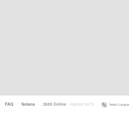
·
FAQ
·
Solana
·
2659 Online
Highest 6679
·
Select Langua