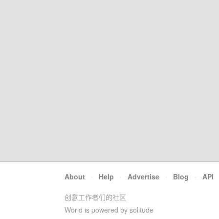
About
·
Help
·
Advertise
·
Blog
·
API
创意工作者们的社区
World is powered by solitude