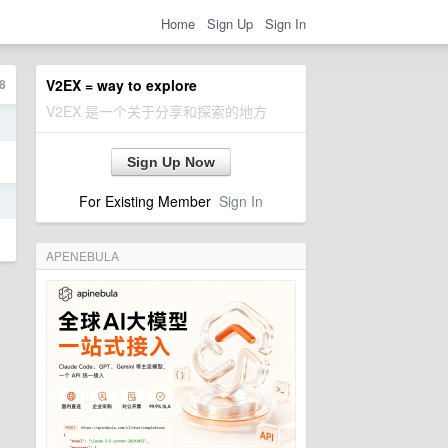
Home
Sign Up
Sign In
8
V2EX = way to explore
V2EX 是一个关于分享和探索的地方
日
Sign Up Now
For Existing Member
Sign In
日
APENEBULA