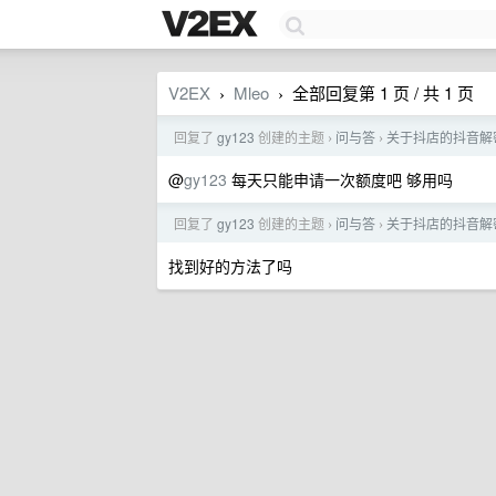
V2EX
Mleo
全部回复第 1 页 / 共 1 页
›
›
回复了
gy123
创建的主题
问与答
关于抖店的抖音解
›
›
@
gy123
每天只能申请一次额度吧 够用吗
回复了
gy123
创建的主题
问与答
关于抖店的抖音解
›
›
找到好的方法了吗