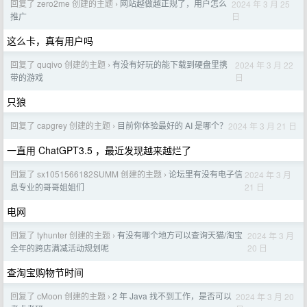
回复了 zero2me 创建的主题
网站越做越正规了，用户怎么
2024 年 3 月 25
›
日
推广
这么卡，真有用户吗
回复了 quqivo 创建的主题
有没有好玩的能下载到硬盘里携
2024 年 3 月 22
›
日
带的游戏
只狼
回复了 capgrey 创建的主题
目前你体验最好的 AI 是哪个？
2024 年 3 月 21 日
›
一直用 ChatGPT3.5 ，最近发现越来越烂了
回复了 sx1051566182SUMM 创建的主题
论坛里有没有电子信
2024 年 3 月
›
21 日
息专业的哥哥姐姐们
电网
回复了 tyhunter 创建的主题
有没有哪个地方可以查询天猫/淘宝
2024 年 3 月
›
20 日
全年的跨店满减活动规划呢
查淘宝购物节时间
回复了 cMoon 创建的主题
2 年 Java 找不到工作，是否可以
2024 年 3 月 20
›