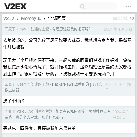
V2EX
Momoyuu
全部回复
回复总数
40
›
›
回复了 lazydog 创建的主题
有经历过裁员的老哥吗？
2024 年 4 月 7 日
›
去年被裁的，公司先放了风声说要大裁员，我就想肯定有我，果然两
个月后被裁
玩了大半个月根本停不下来，一起被裁的同事们说找工作好难，搞得
我很焦虑也没心情玩了，就开始找工作，虽然艰难但是最终大家都找
到工作了。很可惜没有玩爽，下次被裁我一定要多玩两个月
回复了 luzemin 创建的主题
HackerNews 上看到的 [丑丑头
2024 年 3 月 26
›
日
像生成器]
选了个帅的
回复了 YGBlvcAK 创建的主题
如果有选择困难症，强烈推荐京东
2024 年 3
›
月 26 日
京造，真是个大宝藏，几乎什么都有
买过床上四件套，直接被我加入黑名单