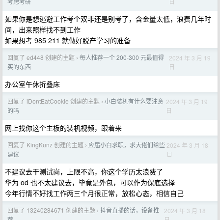
日
考虑考研
如果你是想逃避工作考个双非还是别考了，含金量太低，浪费几年时
间，出来照样找不到工作
如果想考 985 211 就做好脱产学习的准备
回复了 ed448 创建的主题
每人推荐一个 200-300 元最值得
2024 年 3 月 19
›
日
买的东西
办公室午休折叠床
回复了 iDontEatCookie 创建的主题
小白装机有什么要注意
2024 年 3 月 19
›
日
的吗
网上找你这个主板的装机视频，跟着来
回复了 KingKunz 创建的主题
应届小白求职，求大佬们给些
2024 年 3 月 18
›
日
建议
不建议去干测试岗，上限不高，你这个学历太浪费了
华为 od 也不太建议去，毕竟是外包，可以作为保底选择
今年行情不好找工作两三个月很正常，放松心态，相信自己
回复了 13240284671 创建的主题
抖音直播的话，设备推
2024 年 3 月 18
›
日
荐