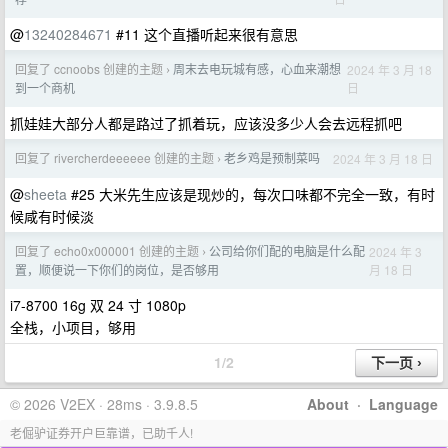
@
13240284671
#11 这个直播听起来很有意思
回复了 ccnoobs 创建的主题
周末去电玩城有感，心血来潮想
2024 年 3 月 18
›
日
到一个商机
抓娃娃大部分人都是路过了抓着玩，应该没多少人会去远程抓吧
回复了 rivercherdeeeeee 创建的主题
老乡鸡是预制菜吗
2024 年 3 月 18 日
›
@
sheeta
#25 大米先生应该是现炒的，每次口味都不完全一致，有时
候咸有时候淡
回复了 echo0x000001 创建的主题
公司给你们配的电脑是什么配
2024 年 3
›
月 18 日
置，顺便说一下你们的岗位，是否够用
i7-8700 16g 双 24 寸 1080p
全栈，小项目，够用
1/2
© 2026 V2EX · 28ms · 3.9.8.5
About
·
Language
老倔驴证券开户巨靠谱，已助千人!