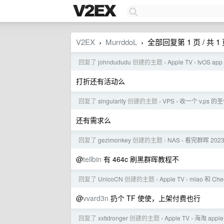
V2EX
MurrddoL
全部回复第 1 页 / 共 1
›
›
回复了
johndududu
创建的主题
Apple TV
tvOS a
›
›
打折还有活动么
回复了
singularity
创建的主题
VPS
收一个 v.ps 的圣何
›
›
还有需求么
回复了
gezimonkey
创建的主题
NAS
看完群晖 202
›
›
@
tellbin
有 464c 刷黑群晖教程不
回复了
UnicoCN
创建的主题
Apple TV
miao 和 C
›
›
@
vvard3n
扔个 TF 使使，上架付费也行
回复了
xxfstronger
创建的主题
Apple TV
海淘 apple 
›
›