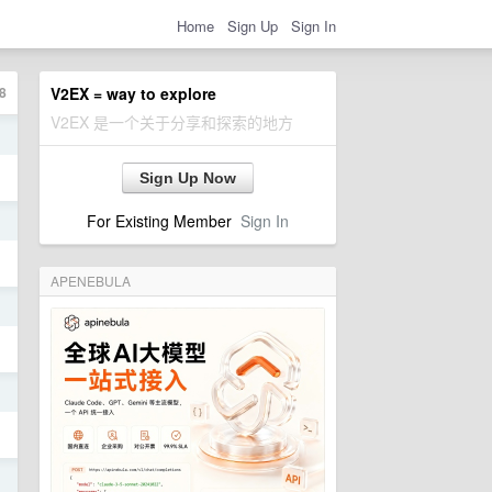
Home
Sign Up
Sign In
8
V2EX = way to explore
V2EX 是一个关于分享和探索的地方
日
Sign Up Now
For Existing Member
Sign In
日
APENEBULA
日
日
日