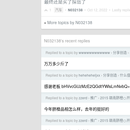
最终还是买了探岳了
1
汽车
•
N032138
•
Oct 12, 2022
• Lastly repl
More topics by N032138
»
N032138's recent replies
Replied to a topic by
wwwwwwwwwwww
分享创造
›
›
万万多少斤了
Replied to a topic by
heheheheljxx
分享创造
什么
›
›
感谢老板 bHVvcGUzMzE2QGdtYWlsLmNvbQ=
Replied to a topic by
zzerd
推广
2015 赣南脐橙🍊
›
›
今年脐橙品相怎么样，去年的挺好的
Replied to a topic by
zzerd
推广
2015 赣南脐橙🍊
›
›