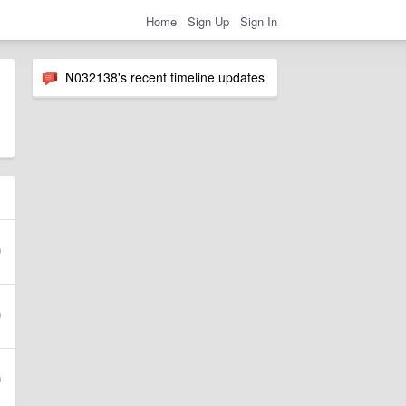
Home
Sign Up
Sign In
N032138's recent timeline updates