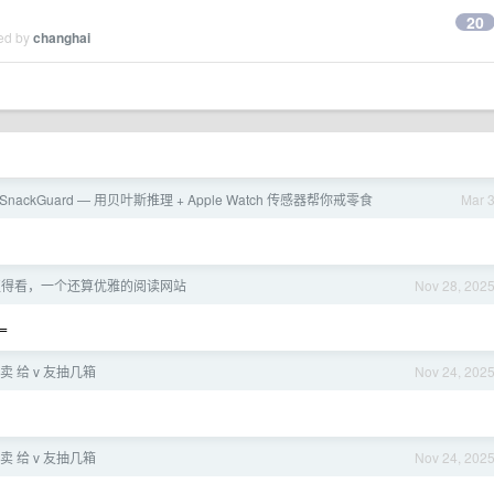
20
ied by
changhai
SnackGuard — 用贝叶斯推理 + Apple Watch 传感器帮你戒零食
Mar 
值得看，一个还算优雅的阅读网站
Nov 28, 202
=
开卖 给 v 友抽几箱
Nov 24, 202
开卖 给 v 友抽几箱
Nov 24, 202