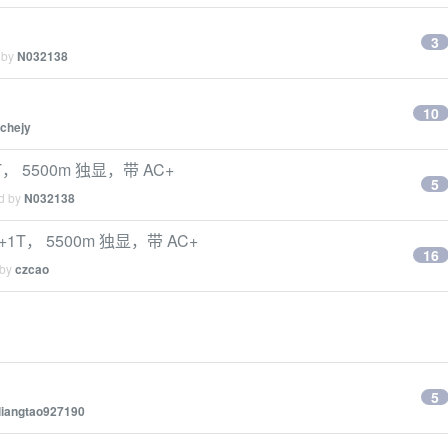
3
 by
N032138
10
chejy
+1T， 5500m 独显，带 AC+
5
ed by
N032138
G+1T， 5500m 独显，带 AC+
16
 by
czcao
5
liangtao927190