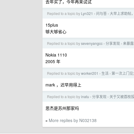
去年买了，今年再来试试
Replied to a topic by
Lyn321
问与答
大早上求助帖
›
›
15plus
够大够省心
Replied to a topic by
sevenyangcc
分享发现
来暴露
›
›
Nokia 1110
2005 年
Replied to a topic by
worker201
生活
第一次上门见
›
›
mark ，迟早用得上
Replied to a topic by
inatu
分享发现
关于又被荔枝
›
›
思杰是苏州那家吗
More replies by N032138
»